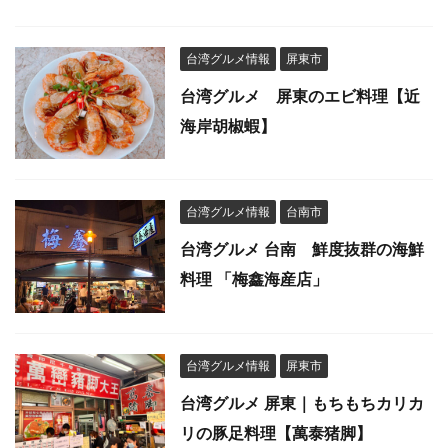
台湾グルメ情報
屏東市
台湾グルメ 屏東のエビ料理【近
海岸胡椒蝦】
台湾グルメ情報
台南市
台湾グルメ 台南 鮮度抜群の海鮮
料理 「梅鑫海産店」
台湾グルメ情報
屏東市
台湾グルメ 屏東｜もちもちカリカ
リの豚足料理【萬泰猪脚】