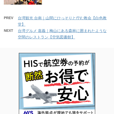
PREV
台湾観光 台南｜山間にひっそりと佇む教会【白色教
堂】
NEXT
台湾グルメ 嘉義｜梅山にある森林に囲まれたような
空間のレストラン【空気図書館】