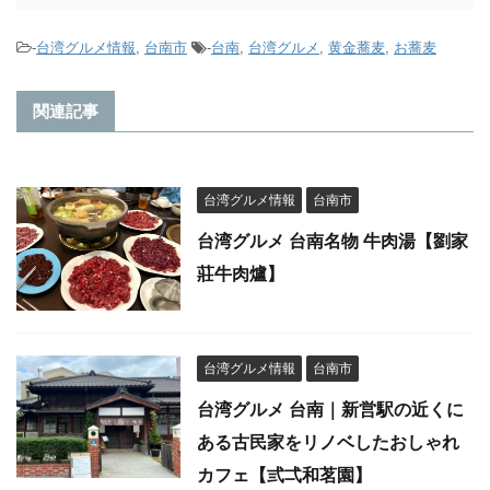
-
台湾グルメ情報
,
台南市
-
台南
,
台湾グルメ
,
黄金蕎麦
,
お蕎麦
関連記事
台湾グルメ情報
台南市
台湾グルメ 台南名物 牛肉湯【劉家
莊牛肉爐】
台湾グルメ情報
台南市
台湾グルメ 台南｜新営駅の近くに
ある古民家をリノベしたおしゃれ
カフェ【弎弌和茗園】