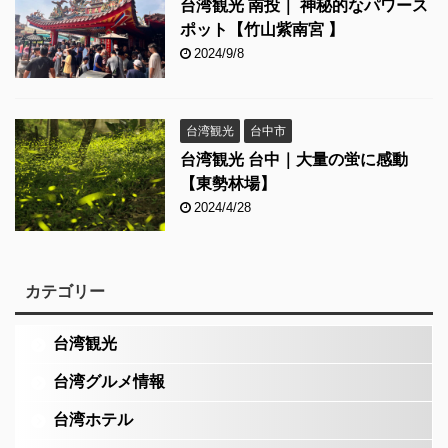
台湾観光 南投｜ 神秘的なパワース
ポット【竹山紫南宮 】
2024/9/8
台湾観光
台中市
台湾観光 台中｜大量の蛍に感動
【東勢林場】
2024/4/28
カテゴリー
台湾観光
台湾グルメ情報
台湾ホテル