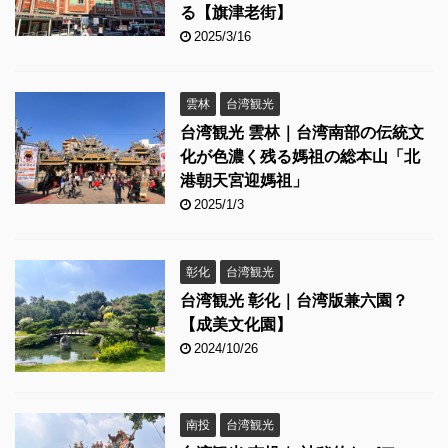
る【旗津老街】
2025/3/16
雲林
台湾観光
台湾観光 雲林｜台湾南部の伝統文
化が色濃く残る媽祖の総本山「北
港朝天宮迎媽祖」
2025/1/3
彰化
台湾観光
台湾観光 彰化｜台湾版兼六園？
【成美文化園】
2024/10/26
南投
台湾観光