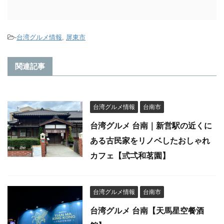
-
台湾グルメ情報
,
屏東市
関連記事
台湾グルメ情報
台南市
台湾グルメ 台南｜新営駅の近くに
ある古民家をリノベしたおしゃれ
カフェ【弎弌和茗園】
台湾グルメ情報
台南市
台湾グルメ 台南【天馬星空餐酒