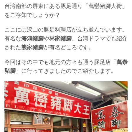
台湾南部の屏東にある豚足通り「萬巒豬腳大街」
をご存知でしょうか？
ここには沢山の豚足料理店が立ち並んでいます。
有名な
海鴻豬腳
や
林家豬腳
、台湾ドラマでも紹介
された
熊家豬腳
が有名どころです。
今回はその中でも地元の方々も通う豚足店「
萬泰
豬腳
」に行ってきましたのでご紹介します。