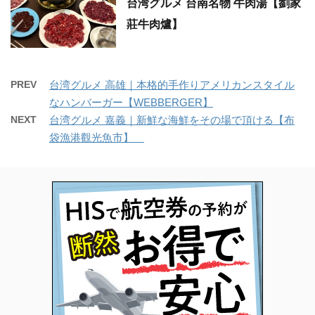
台湾グルメ 台南名物 牛肉湯【劉家
莊牛肉爐】
PREV
台湾グルメ 高雄｜本格的手作りアメリカンスタイル
なハンバーガー【WEBBERGER】
NEXT
台湾グルメ 嘉義｜新鮮な海鮮をその場で頂ける【布
袋漁港觀光魚市】