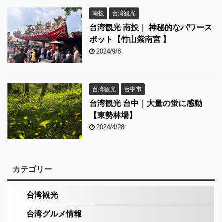
南投
台湾観光
台湾観光 南投｜ 神秘的なパワース
ポット【竹山紫南宮 】
2024/9/8
台湾観光
台中市
台湾観光 台中｜大量の蛍に感動
【東勢林場】
2024/4/28
カテゴリー
台湾観光
台湾グルメ情報