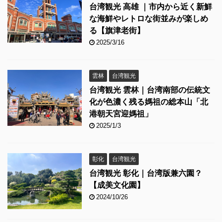
台湾観光 高雄 ｜市内から近く新鮮
な海鮮やレトロな街並みが楽しめ
る【旗津老街】
2025/3/16
雲林
台湾観光
台湾観光 雲林｜台湾南部の伝統文
化が色濃く残る媽祖の総本山「北
港朝天宮迎媽祖」
2025/1/3
彰化
台湾観光
台湾観光 彰化｜台湾版兼六園？
【成美文化園】
2024/10/26