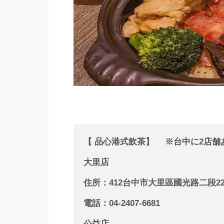
【 品心港式飲茶】 ※台中に2店舗
大里店
住所：412台中市大里區國光路二段22
電話：04-2407-6681
公益店