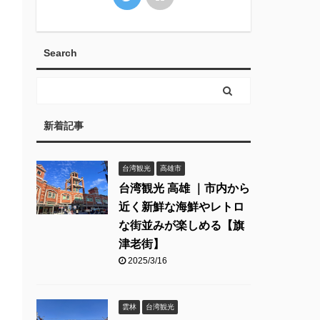
Search
新着記事
台湾観光
高雄市
台湾観光 高雄 ｜市内から
近く新鮮な海鮮やレトロ
な街並みが楽しめる【旗
津老街】
2025/3/16
雲林
台湾観光