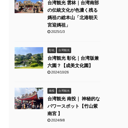
台湾観光 雲林｜台湾南部
の伝統文化が色濃く残る
媽祖の総本山「北港朝天
宮迎媽祖」
2025/1/3
彰化
台湾観光
台湾観光 彰化｜台湾版兼
六園？【成美文化園】
2024/10/26
南投
台湾観光
台湾観光 南投｜ 神秘的な
パワースポット【竹山紫
南宮 】
2024/9/8