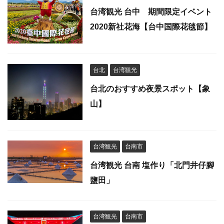
台湾観光 台中 期間限定イベント
2020新社花海【台中国際花毯節】
台北
台湾観光
台北のおすすめ夜景スポット【象
山】
台湾観光
台南市
台湾観光 台南 塩作り「北門井仔腳
鹽田」
台湾観光
台南市