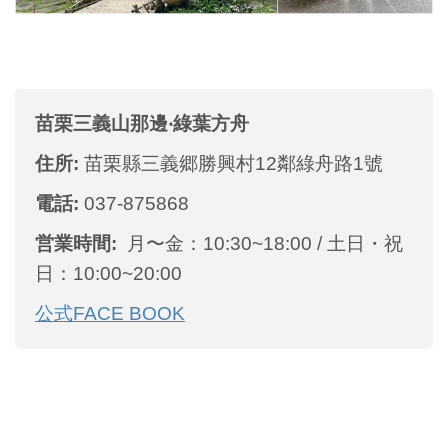
苗栗三義山那邊‧綠葉方舟
住所:
苗栗縣三義郷勝興村12鄰綠舟路1號
電話:
037-875868
営業時間:
月〜金：10:30~18:00 / 土日・祝
日：10:00~20:00
公式FACE BOOK