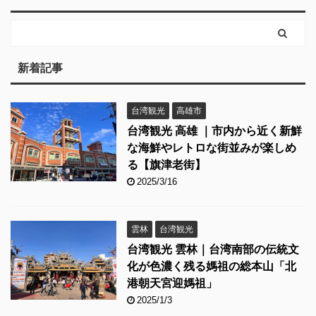
新着記事
台湾観光
高雄市
台湾観光 高雄 ｜市内から近く新鮮
な海鮮やレトロな街並みが楽しめ
る【旗津老街】
2025/3/16
雲林
台湾観光
台湾観光 雲林｜台湾南部の伝統文
化が色濃く残る媽祖の総本山「北
港朝天宮迎媽祖」
2025/1/3