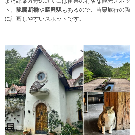
また緑葉方舟の近くには苗栗の有名な観光スポッ
ト、
龍騰断橋
や
勝興駅
もあるので、苗栗旅行の際
に計画しやすいスポットです。