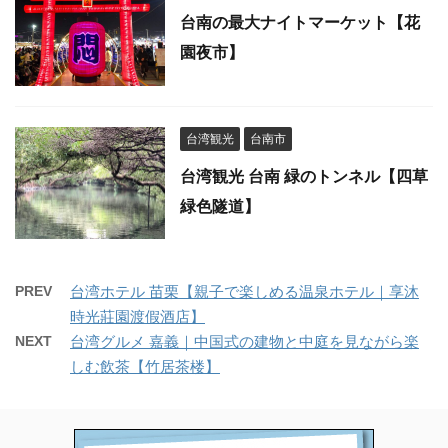
台南の最大ナイトマーケット【花
園夜市】
台湾観光
台南市
台湾観光 台南 緑のトンネル【四草
緑色隧道】
PREV
台湾ホテル 苗栗【親子で楽しめる温泉ホテル｜享沐
時光莊園渡假酒店】
NEXT
台湾グルメ 嘉義｜中国式の建物と中庭を見ながら楽
しむ飲茶【竹居茶楼】