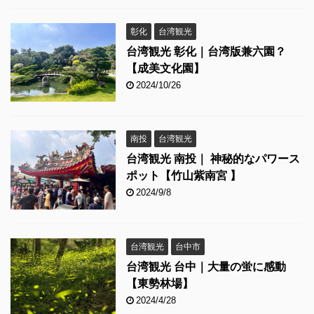
彰化
台湾観光
台湾観光 彰化｜台湾版兼六園？
【成美文化園】
2024/10/26
南投
台湾観光
台湾観光 南投｜ 神秘的なパワース
ポット【竹山紫南宮 】
2024/9/8
台湾観光
台中市
台湾観光 台中｜大量の蛍に感動
【東勢林場】
2024/4/28