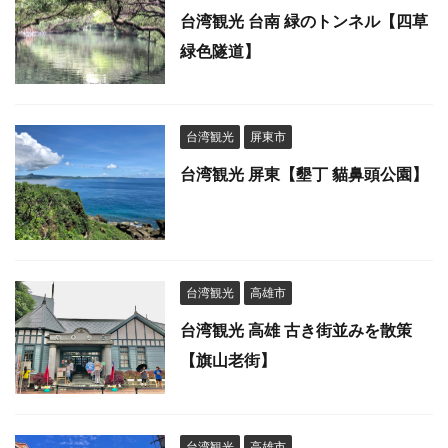
台湾観光 台南 緑のトンネル【四草
緑色隧道】
台湾観光
屏東市
台湾観光 屏東【墾丁 貓鼻頭公園】
台湾観光
高雄市
台湾観光 高雄 古き街並みを散策
【旗山老街】
台湾観光
高雄市