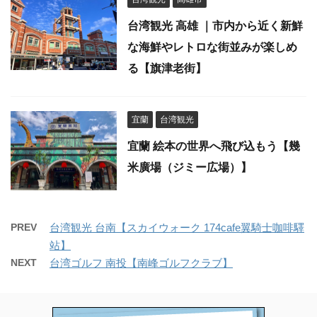
台湾観光 高雄 ｜市内から近く新鮮
な海鮮やレトロな街並みが楽しめ
る【旗津老街】
宜蘭
台湾観光
宜蘭 絵本の世界へ飛び込もう【幾
米廣場（ジミー広場）】
PREV
台湾観光 台南【スカイウォーク 174cafe翼騎士咖啡驛
站】
NEXT
台湾ゴルフ 南投【南峰ゴルフクラブ】