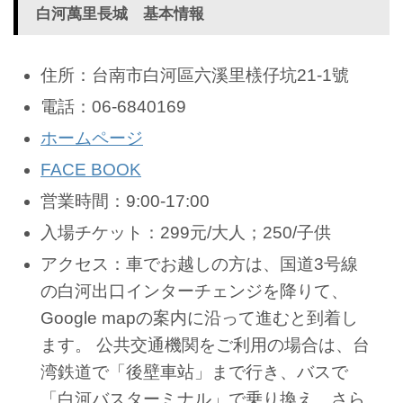
白河萬里長城 基本情報
住所：台南市白河區六溪里檨仔坑21-1號
電話：06-6840169
ホームページ
FACE BOOK
営業時間：9:00-17:00
入場チケット：299元/大人；250/子供
アクセス：車でお越しの方は、国道3号線
の白河出口インターチェンジを降りて、
Google mapの案内に沿って進むと到着し
ます。 公共交通機関をご利用の場合は、台
湾鉄道で「後壁車站」まで行き、バスで
「白河バスターミナル」で乗り換え、さら