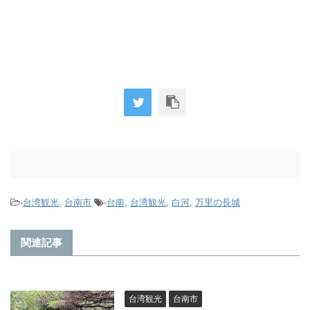
-
台湾観光
,
台南市
-
台南
,
台湾観光
,
白河
,
万里の長城
関連記事
台湾観光
台南市