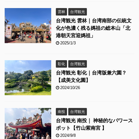
雲林
台湾観光
台湾観光 雲林｜台湾南部の伝統文
化が色濃く残る媽祖の総本山「北
港朝天宮迎媽祖」
2025/1/3
彰化
台湾観光
台湾観光 彰化｜台湾版兼六園？
【成美文化園】
2024/10/26
南投
台湾観光
台湾観光 南投｜ 神秘的なパワース
ポット【竹山紫南宮 】
2024/9/8