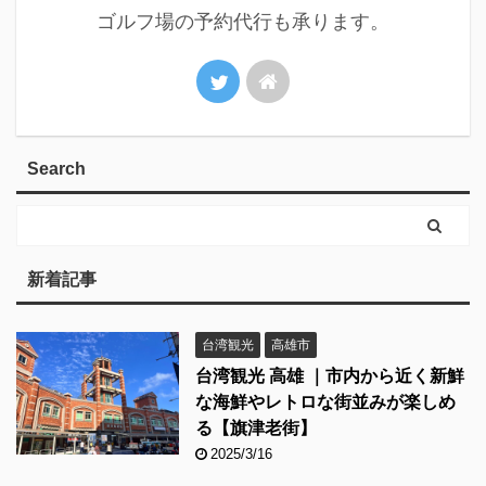
ゴルフ場の予約代行も承ります。
Search
新着記事
台湾観光
高雄市
台湾観光 高雄 ｜市内から近く新鮮
な海鮮やレトロな街並みが楽しめ
る【旗津老街】
2025/3/16