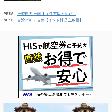
PREV
台湾観光 台南【白河 万里の長城】
NEXT
台湾グルメ 台南【インド料理 主廚帽】