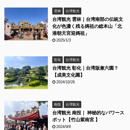
雲林
台湾観光
台湾観光 雲林｜台湾南部の伝統文
化が色濃く残る媽祖の総本山「北
港朝天宮迎媽祖」
2025/1/3
彰化
台湾観光
台湾観光 彰化｜台湾版兼六園？
【成美文化園】
2024/10/26
南投
台湾観光
台湾観光 南投｜ 神秘的なパワース
ポット【竹山紫南宮 】
2024/9/8