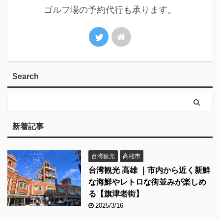
ゴルフ場の予約代行も承ります。
Search
新着記事
台湾観光
高雄市
台湾観光 高雄 ｜市内から近く新鮮
な海鮮やレトロな街並みが楽しめ
る【旗津老街】
2025/3/16