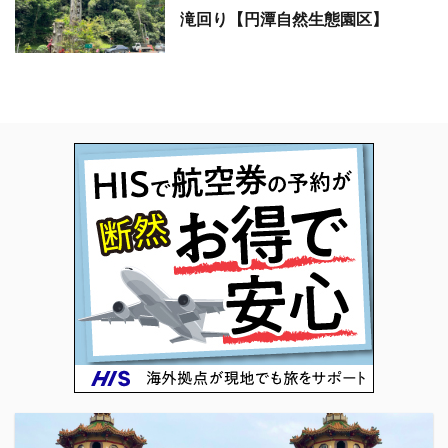
滝回り【円潭自然生態園区】