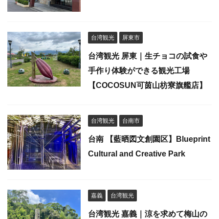
台湾観光
屏東市
台湾観光 屏東｜生チョコの試食や
手作り体験ができる観光工場
【COCOSUN可茵山枋寮旗艦店】
台湾観光
台南市
台南 【藍晒図文創園区】Blueprint
Cultural and Creative Park
嘉義
台湾観光
台湾観光 嘉義｜涼を求めて梅山の