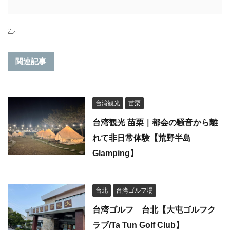
-
関連記事
台湾観光
苗栗
台湾観光 苗栗｜都会の騒音から離
れて非日常体験【荒野半島
Glamping】
台北
台湾ゴルフ場
台湾ゴルフ 台北【大屯ゴルフク
ラブ/Ta Tun Golf Club】