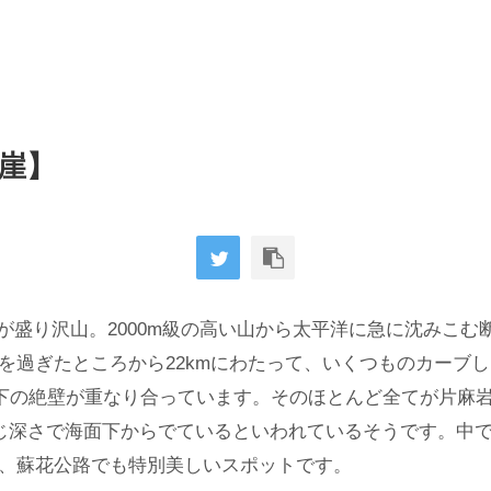
崖】
が盛り沢山。2000m級の高い山から太平洋に急に沈みこ
ルを過ぎたところから22kmにわたって、いくつものカーブ
路下の絶壁が重なり合っています。そのほとんど全てが片麻
じ深さで海面下からでているといわれているそうです。中
り、蘇花公路でも特別美しいスポットです。