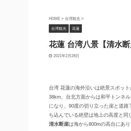
HOME
>
台湾観光
>
台湾観光
花蓮
花蓮 台湾八景【清水断
2021年2月28日
台湾 花蓮の海外沿いは絶景スポット
38km、台北方面からは和平トンネ
になり、90度の切り立った崖と道
ち込んでいる絶壁は地上の高度と同
清水断崖
は海から800mの高台にあ