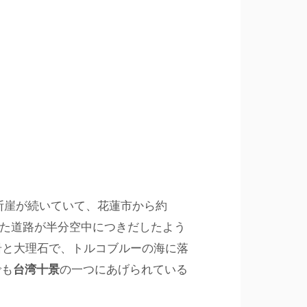
む断崖が続いていて、花蓮市から約
した道路が半分空中につきだしたよう
岩と大理石で、トルコブルーの海に落
でも
台湾十
景
の一つにあげられている