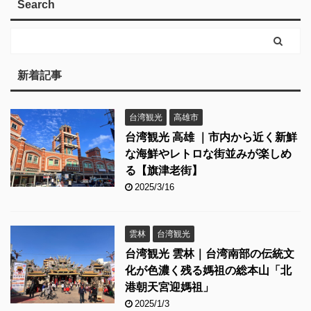
Search
新着記事
台湾観光
高雄市
台湾観光 高雄 ｜市内から近く新鮮
な海鮮やレトロな街並みが楽しめ
る【旗津老街】
2025/3/16
雲林
台湾観光
台湾観光 雲林｜台湾南部の伝統文
化が色濃く残る媽祖の総本山「北
港朝天宮迎媽祖」
2025/1/3