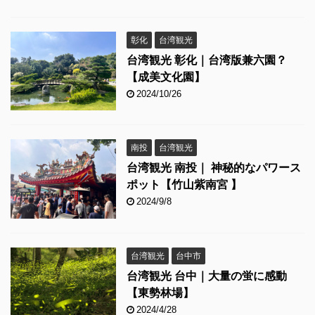
彰化
台湾観光
台湾観光 彰化｜台湾版兼六園？
【成美文化園】
2024/10/26
南投
台湾観光
台湾観光 南投｜ 神秘的なパワース
ポット【竹山紫南宮 】
2024/9/8
台湾観光
台中市
台湾観光 台中｜大量の蛍に感動
【東勢林場】
2024/4/28