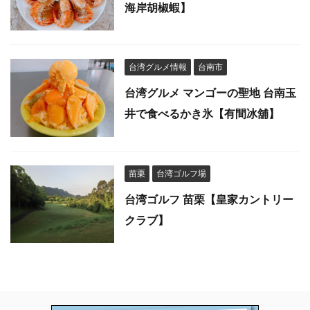
海岸胡椒蝦】
台湾グルメ情報
台南市
台湾グルメ マンゴーの聖地 台南玉
井で食べるかき氷【有間冰舖】
苗栗
台湾ゴルフ場
台湾ゴルフ 苗栗【皇家カントリー
クラブ】