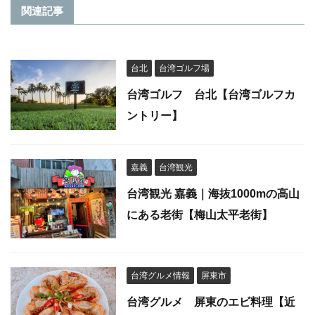
関連記事
台北
台湾ゴルフ場
台湾ゴルフ 台北【台湾ゴルフカ
ントリー】
嘉義
台湾観光
台湾観光 嘉義｜海抜1000mの高山
にある老街【梅山太平老街】
台湾グルメ情報
屏東市
台湾グルメ 屏東のエビ料理【近