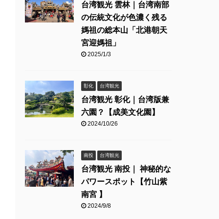
台湾観光 雲林｜台湾南部
の伝統文化が色濃く残る
媽祖の総本山「北港朝天
宮迎媽祖」
2025/1/3
彰化
台湾観光
台湾観光 彰化｜台湾版兼
六園？【成美文化園】
2024/10/26
南投
台湾観光
台湾観光 南投｜ 神秘的な
パワースポット【竹山紫
南宮 】
2024/9/8