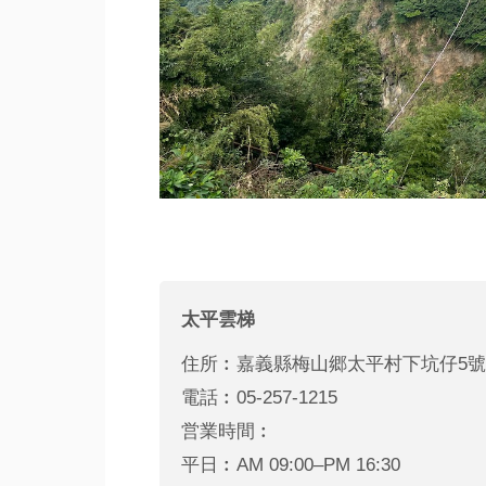
太平雲梯
住所︰嘉義縣梅山郷太平村下坑仔5號
電話︰05-257-1215
営業時間︰
平日︰AM 09:00–PM 16:30