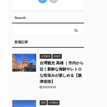
Search
新着記事
台湾観光
高雄市
台湾観光 高雄 ｜市内から
近く新鮮な海鮮やレトロ
な街並みが楽しめる【旗
津老街】
2025/3/16
雲林
台湾観光