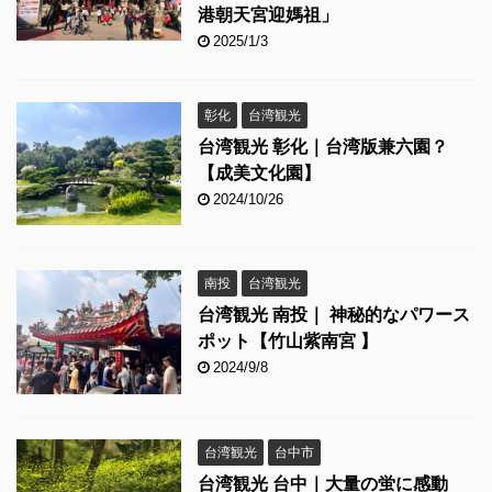
港朝天宮迎媽祖」
2025/1/3
彰化
台湾観光
台湾観光 彰化｜台湾版兼六園？
【成美文化園】
2024/10/26
南投
台湾観光
台湾観光 南投｜ 神秘的なパワース
ポット【竹山紫南宮 】
2024/9/8
台湾観光
台中市
台湾観光 台中｜大量の蛍に感動