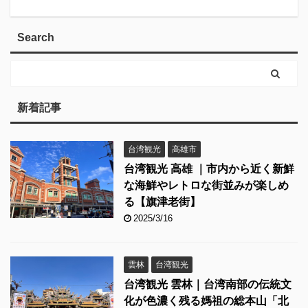
Search
新着記事
台湾観光
高雄市
台湾観光 高雄 ｜市内から近く新鮮
な海鮮やレトロな街並みが楽しめ
る【旗津老街】
2025/3/16
雲林
台湾観光
台湾観光 雲林｜台湾南部の伝統文
化が色濃く残る媽祖の総本山「北