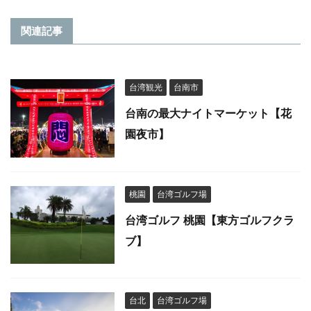
関連記事
台湾観光
台南市
台南の最大ナイトマーケット【花
園夜市】
桃園
台湾ゴルフ場
台湾ゴルフ 桃園【東方ゴルフクラ
ブ】
台北
台湾ゴルフ場