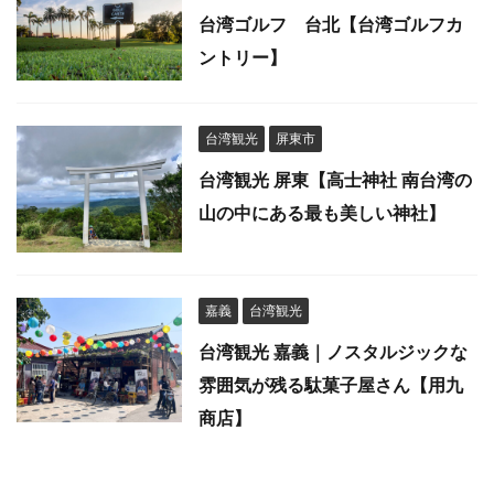
台湾ゴルフ 台北【台湾ゴルフカ
ントリー】
台湾観光
屏東市
台湾観光 屏東【高士神社 南台湾の
山の中にある最も美しい神社】
嘉義
台湾観光
台湾観光 嘉義｜ノスタルジックな
雰囲気が残る駄菓子屋さん【用九
商店】