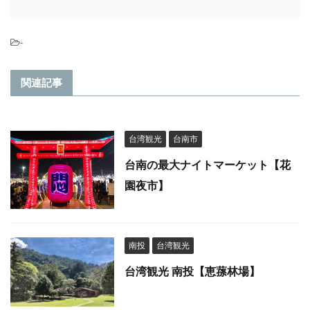
-
関連記事
台湾観光
台南市
台南の最大ナイトマーケット【花
園夜市】
南投
台湾観光
台湾観光 南投【恵蓀林場】