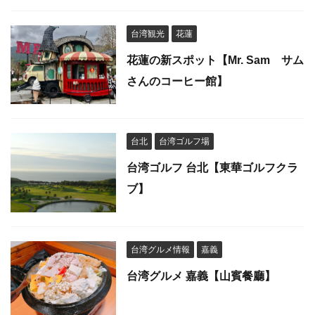
台湾観光
花蓮
花蓮の新スポット【Mr. Sam サム
さんのコーヒー館】
台北
台湾ゴルフ場
台湾ゴルフ 台北【東華ゴルフクラ
ブ】
台湾グルメ情報
嘉義
台湾グルメ 嘉義【山賓餐廳】