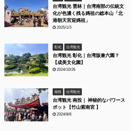
台湾観光 雲林｜台湾南部の伝統文
化が色濃く残る媽祖の総本山「北
港朝天宮迎媽祖」
2025/1/3
彰化
台湾観光
台湾観光 彰化｜台湾版兼六園？
【成美文化園】
2024/10/26
南投
台湾観光
台湾観光 南投｜ 神秘的なパワース
ポット【竹山紫南宮 】
2024/9/8