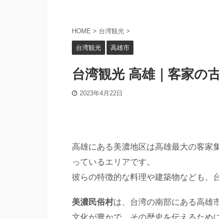
HOME
>
台湾観光
>
台湾観光
高雄市
台湾観光 高雄｜客家の
2023年4月22日
高雄にある美濃地区は高雄最大の客家集
っているエリアです。
彼らの特徴的な料理や建築物なども、
美濃民俗村
は、台湾の南部にある高雄
文化が豊かで、その歴史を伝えるために