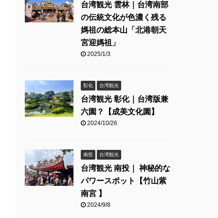
台湾観光 雲林｜台湾南部
の伝統文化が色濃く残る
媽祖の総本山「北港朝天
宮迎媽祖」
2025/1/3
彰化
台湾観光
台湾観光 彰化｜台湾版兼
六園？【成美文化園】
2024/10/26
南投
台湾観光
台湾観光 南投｜ 神秘的な
パワースポット【竹山紫
南宮 】
2024/9/8