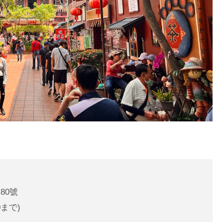
80號
0まで)