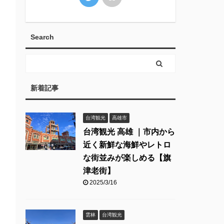
Search
新着記事
台湾観光
高雄市
台湾観光 高雄 ｜市内から
近く新鮮な海鮮やレトロ
な街並みが楽しめる【旗
津老街】
2025/3/16
雲林
台湾観光