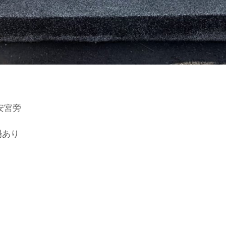
安宮旁
場あり