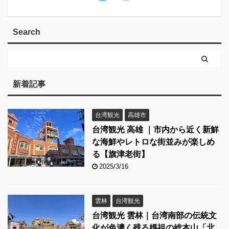
Search
新着記事
台湾観光
高雄市
台湾観光 高雄 ｜市内から近く新鮮
な海鮮やレトロな街並みが楽しめ
る【旗津老街】
2025/3/16
雲林
台湾観光
台湾観光 雲林｜台湾南部の伝統文
化が色濃く残る媽祖の総本山「北