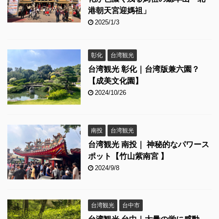
港朝天宮迎媽祖」
2025/1/3
彰化
台湾観光
台湾観光 彰化｜台湾版兼六園？
【成美文化園】
2024/10/26
南投
台湾観光
台湾観光 南投｜ 神秘的なパワース
ポット【竹山紫南宮 】
2024/9/8
台湾観光
台中市