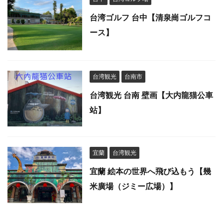
台湾ゴルフ 台中【清泉崗ゴルフコ
ース】
台湾観光
台南市
台湾観光 台南 壁画【大内龍猫公車
站】
宜蘭
台湾観光
宜蘭 絵本の世界へ飛び込もう【幾
米廣場（ジミー広場）】