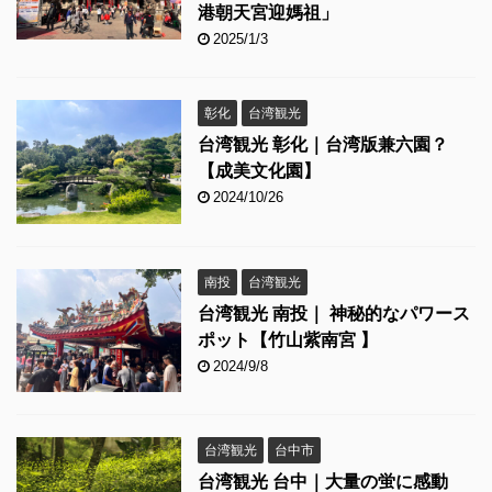
港朝天宮迎媽祖」
2025/1/3
彰化
台湾観光
台湾観光 彰化｜台湾版兼六園？
【成美文化園】
2024/10/26
南投
台湾観光
台湾観光 南投｜ 神秘的なパワース
ポット【竹山紫南宮 】
2024/9/8
台湾観光
台中市
台湾観光 台中｜大量の蛍に感動