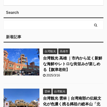
Search
新着記事
台湾観光
高雄市
台湾観光 高雄 ｜市内から近く新鮮
な海鮮やレトロな街並みが楽しめ
る【旗津老街】
2025/3/16
雲林
台湾観光
台湾観光 雲林｜台湾南部の伝統文
化が色濃く残る媽祖の総本山「北