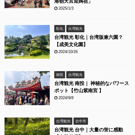
港朝天宮迎媽祖」
2025/1/3
彰化
台湾観光
台湾観光 彰化｜台湾版兼六園？
【成美文化園】
2024/10/26
南投
台湾観光
台湾観光 南投｜ 神秘的なパワース
ポット【竹山紫南宮 】
2024/9/8
台湾観光
台中市
台湾観光 台中｜大量の蛍に感動