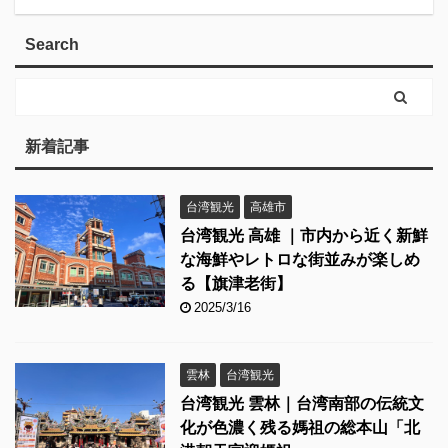
Search
新着記事
台湾観光
高雄市
台湾観光 高雄 ｜市内から近く新鮮
な海鮮やレトロな街並みが楽しめ
る【旗津老街】
2025/3/16
雲林
台湾観光
台湾観光 雲林｜台湾南部の伝統文
化が色濃く残る媽祖の総本山「北