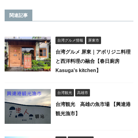
関連記事
台湾グルメ情報
屏東市
台湾グルメ 屏東｜アボリジニ料理
と西洋料理の融合【春日廚房
Kasuga's kitchen】
台湾観光
高雄市
台湾観光 高雄の魚市場 【興達港
観光漁市】