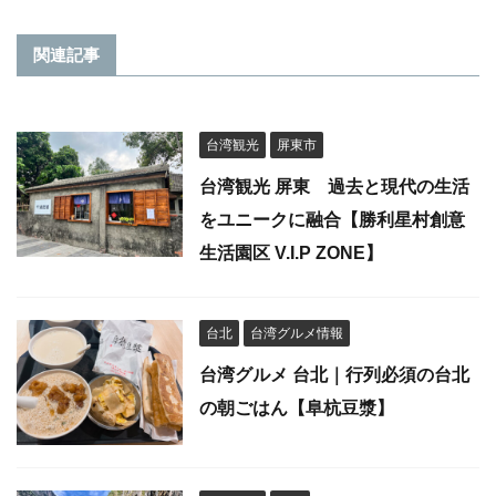
関連記事
台湾観光
屏東市
台湾観光 屏東 過去と現代の生活
をユニークに融合【勝利星村創意
生活園区 V.I.P ZONE】
台北
台湾グルメ情報
台湾グルメ 台北｜行列必須の台北
の朝ごはん【阜杭豆漿】