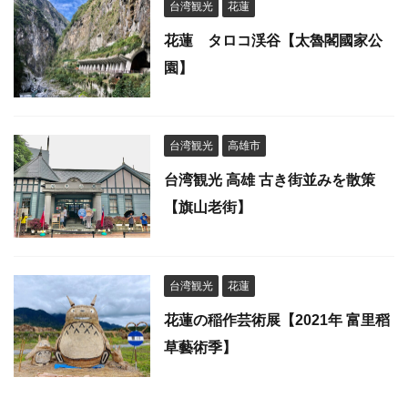
台湾観光
花蓮
花蓮 タロコ渓谷【太魯閣國家公
園】
台湾観光
高雄市
台湾観光 高雄 古き街並みを散策
【旗山老街】
台湾観光
花蓮
花蓮の稲作芸術展【2021年 富里稻
草藝術季】