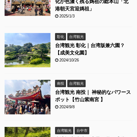
化が色濃く残る媽祖の総本山「北
港朝天宮迎媽祖」
2025/1/3
彰化
台湾観光
台湾観光 彰化｜台湾版兼六園？
【成美文化園】
2024/10/26
南投
台湾観光
台湾観光 南投｜ 神秘的なパワース
ポット【竹山紫南宮 】
2024/9/8
台湾観光
台中市