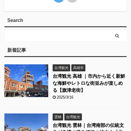
Search
新着記事
台湾観光
高雄市
台湾観光 高雄 ｜市内から近く新鮮
な海鮮やレトロな街並みが楽しめ
る【旗津老街】
2025/3/16
雲林
台湾観光
台湾観光 雲林｜台湾南部の伝統文