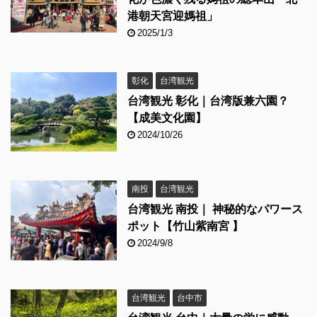
港朝天宮迎媽祖」
2025/1/3
彰化
台湾観光
台湾観光 彰化｜台湾版兼六園？
【成美文化園】
2024/10/26
南投
台湾観光
台湾観光 南投｜ 神秘的なパワース
ポット【竹山紫南宮 】
2024/9/8
台湾観光
台中市