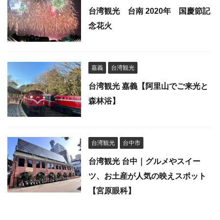
台湾観光 台南 2020年 国慶節記
念花火
嘉義
台湾観光
台湾観光 嘉義【阿里山でご来光と
森林浴】
台湾観光
台中市
台湾観光 台中｜グルメやスイー
ツ、お土産が人気の映えスポット
【宮原眼科】