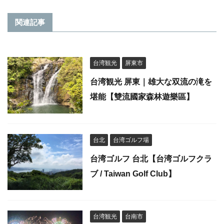
関連記事
台湾観光
屏東市
台湾観光 屏東｜雄大な双流の滝を
堪能【雙流國家森林遊樂區】
台北
台湾ゴルフ場
台湾ゴルフ 台北【台湾ゴルフクラ
ブ / Taiwan Golf Club】
台湾観光
台南市