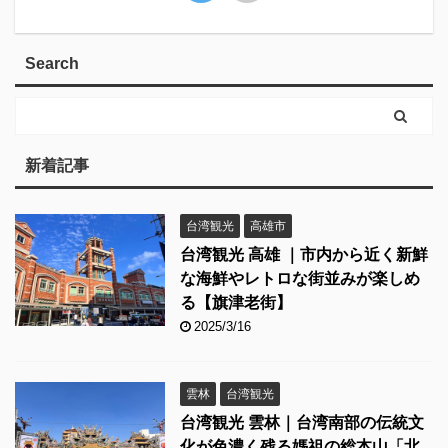
Search
新着記事
台湾観光
高雄市
台湾観光 高雄 ｜市内から近く新鮮
な海鮮やレトロな街並みが楽しめ
る【旗津老街】
2025/3/16
雲林
台湾観光
台湾観光 雲林｜台湾南部の伝統文
化が色濃く残る媽祖の総本山「北