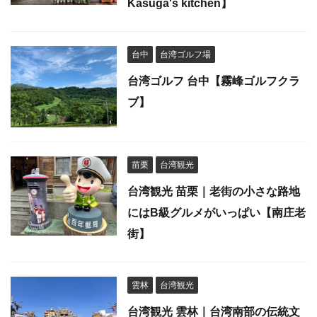
Kasuga's kitchen】
台中
台湾ゴルフ場
台湾ゴルフ 台中【霧峰ゴルフクラ
ブ】
苗栗
台湾観光
台湾観光 苗栗｜老街の小さな路地
にはB級グルメがいっぱい【南庄老
街】
雲林
台湾観光
台湾観光 雲林｜台湾南部の伝統文