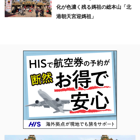
化が色濃く残る媽祖の総本山「北
港朝天宮迎媽祖」