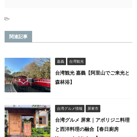
-
関連記事
嘉義
台湾観光
台湾観光 嘉義【阿里山でご来光と
森林浴】
台湾グルメ情報
屏東市
台湾グルメ 屏東｜アボリジニ料理
と西洋料理の融合【春日廚房