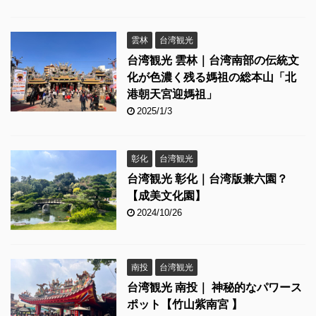
雲林
台湾観光
台湾観光 雲林｜台湾南部の伝統文
化が色濃く残る媽祖の総本山「北
港朝天宮迎媽祖」
2025/1/3
彰化
台湾観光
台湾観光 彰化｜台湾版兼六園？
【成美文化園】
2024/10/26
南投
台湾観光
台湾観光 南投｜ 神秘的なパワース
ポット【竹山紫南宮 】