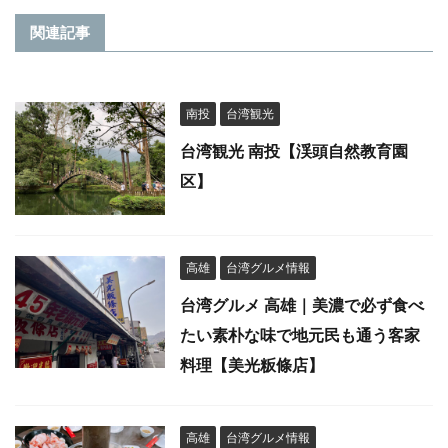
関連記事
南投
台湾観光
台湾観光 南投【渓頭自然教育園
区】
高雄
台湾グルメ情報
台湾グルメ 高雄｜美濃で必ず食べ
たい素朴な味で地元民も通う客家
料理【美光粄條店】
高雄
台湾グルメ情報