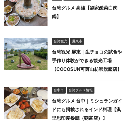
台湾グルメ 高雄【劉家酸菜白肉
鍋】
台湾観光
屏東市
台湾観光 屏東｜生チョコの試食や
手作り体験ができる観光工場
【COCOSUN可茵山枋寮旗艦店】
台中市
台湾グルメ情報
台湾グルメ 台中｜ミシュランガイ
ドにも掲載されるインド料理【淇
里思印度餐廳（朝富店）】