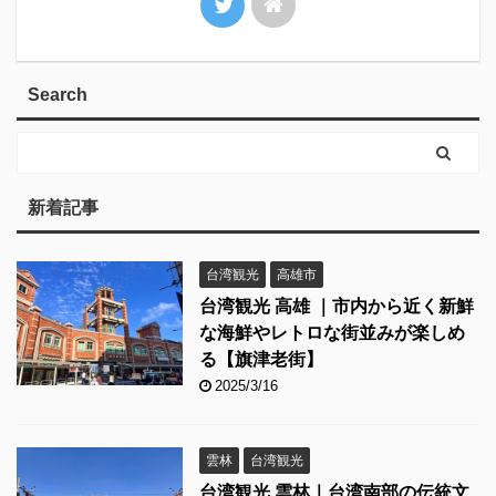
Search
新着記事
台湾観光
高雄市
台湾観光 高雄 ｜市内から近く新鮮
な海鮮やレトロな街並みが楽しめ
る【旗津老街】
2025/3/16
雲林
台湾観光
台湾観光 雲林｜台湾南部の伝統文