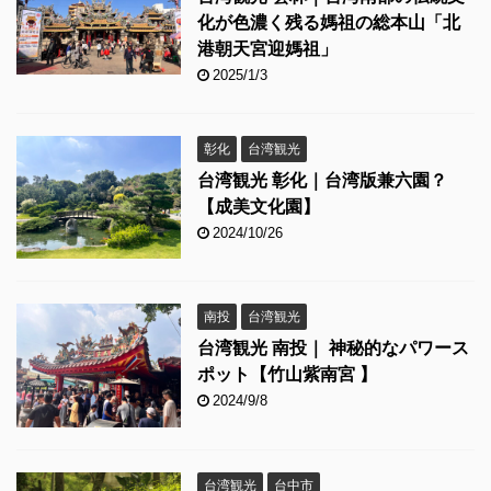
化が色濃く残る媽祖の総本山「北
港朝天宮迎媽祖」
2025/1/3
彰化
台湾観光
台湾観光 彰化｜台湾版兼六園？
【成美文化園】
2024/10/26
南投
台湾観光
台湾観光 南投｜ 神秘的なパワース
ポット【竹山紫南宮 】
2024/9/8
台湾観光
台中市