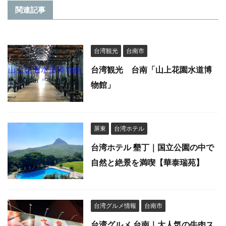
関連記事
台湾観光
台南市
台湾観光 台南「山上花園水道博
物館」
屏東
台湾ホテル
台湾ホテル 墾丁｜国立公園の中で
自然と絶景を満喫【華泰瑞苑】
台湾グルメ情報
台南市
台湾グルメ 台南｜大人気の牛肉ス