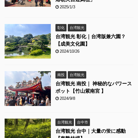
2025/1/3
彰化
台湾観光
台湾観光 彰化｜台湾版兼六園？
【成美文化園】
2024/10/26
南投
台湾観光
台湾観光 南投｜ 神秘的なパワース
ポット【竹山紫南宮 】
2024/9/8
台湾観光
台中市
台湾観光 台中｜大量の蛍に感動