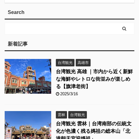
Search
新着記事
台湾観光
高雄市
台湾観光 高雄 ｜市内から近く新鮮
な海鮮やレトロな街並みが楽しめ
る【旗津老街】
2025/3/16
雲林
台湾観光
台湾観光 雲林｜台湾南部の伝統文
化が色濃く残る媽祖の総本山「北
港朝天宮迎媽祖」