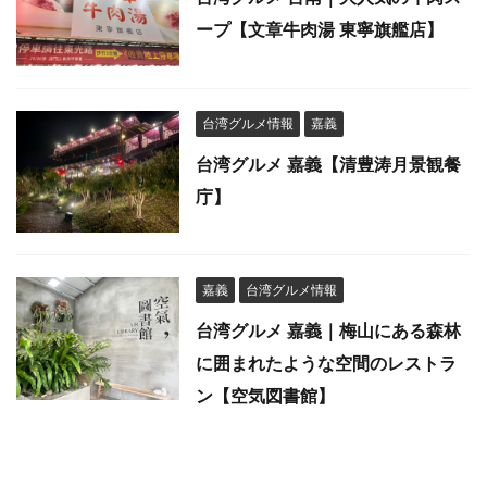
ープ【文章牛肉湯 東寧旗艦店】
台湾グルメ情報
嘉義
台湾グルメ 嘉義【清豊涛月景観餐
庁】
嘉義
台湾グルメ情報
台湾グルメ 嘉義｜梅山にある森林
に囲まれたような空間のレストラ
ン【空気図書館】