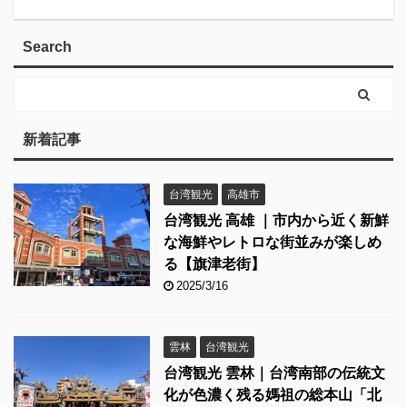
Search
新着記事
台湾観光
高雄市
台湾観光 高雄 ｜市内から近く新鮮
な海鮮やレトロな街並みが楽しめ
る【旗津老街】
2025/3/16
雲林
台湾観光
台湾観光 雲林｜台湾南部の伝統文
化が色濃く残る媽祖の総本山「北