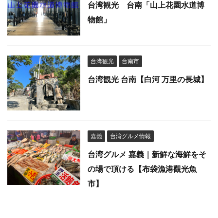
台湾観光 台南「山上花園水道博
物館」
台湾観光
台南市
台湾観光 台南【白河 万里の長城】
嘉義
台湾グルメ情報
台湾グルメ 嘉義｜新鮮な海鮮をそ
の場で頂ける【布袋漁港觀光魚
市】