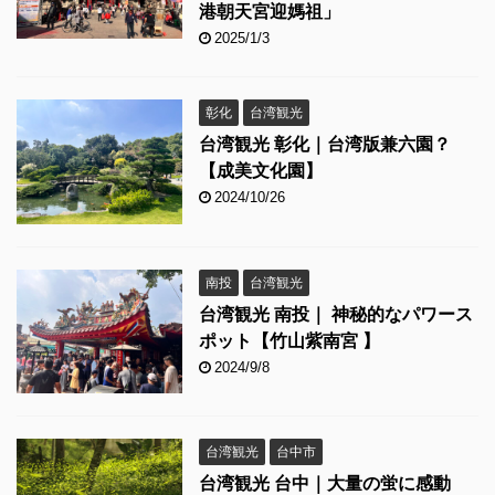
港朝天宮迎媽祖」
2025/1/3
彰化
台湾観光
台湾観光 彰化｜台湾版兼六園？
【成美文化園】
2024/10/26
南投
台湾観光
台湾観光 南投｜ 神秘的なパワース
ポット【竹山紫南宮 】
2024/9/8
台湾観光
台中市
台湾観光 台中｜大量の蛍に感動