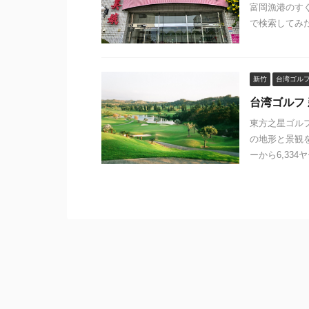
富岡漁港のす
で検索してみた
新竹
台湾ゴル
台湾ゴルフ
東方之星ゴル
の地形と景観を
ーから6,334