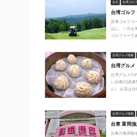
台北
台湾ゴル
台湾ゴルフ
浜海ゴルフコ
山に、一方を
ゴルファーであ
台湾グルメ情報
台湾グルメ
台湾グルメの
い台南の[鼎
ん） お店は台南
台湾グルメ情報
台東 富岡
台東の海岸線