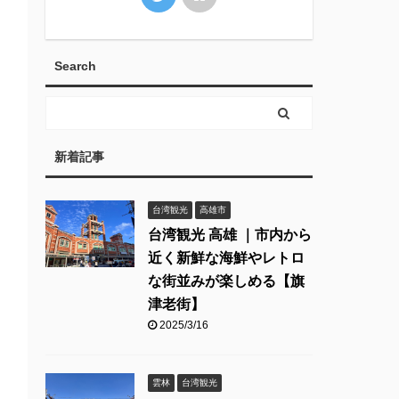
Search
新着記事
台湾観光
高雄市
台湾観光 高雄 ｜市内から
近く新鮮な海鮮やレトロ
な街並みが楽しめる【旗
津老街】
2025/3/16
雲林
台湾観光