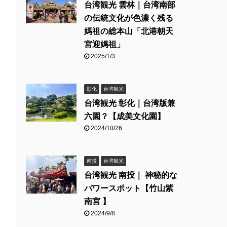
台湾観光 雲林｜台湾南部
の伝統文化が色濃く残る
媽祖の総本山「北港朝天
宮迎媽祖」
2025/1/3
彰化
台湾観光
台湾観光 彰化｜台湾版兼
六園？【成美文化園】
2024/10/26
南投
台湾観光
台湾観光 南投｜ 神秘的な
パワースポット【竹山紫
南宮 】
2024/9/8