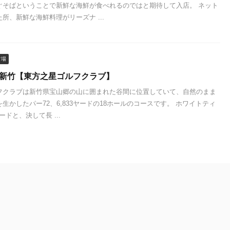
ぐそばということで新鮮な海鮮が食べれるのではと期待して入店。 ネット
所、新鮮な海鮮料理がリーズナ ...
フ場
 新竹【東方之星ゴルフクラブ】
フクラブは新竹県宝山郷の山に囲まれた谷間に位置していて、自然のまま
生かしたパー72、6,833ヤードの18ホールのコースです。 ホワイトティ
ヤードと、決して長 ...