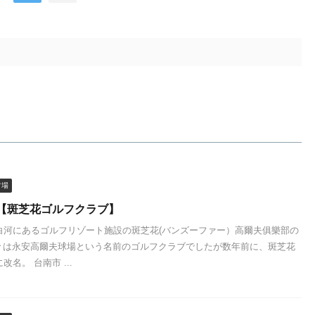
フ場
【斑芝花ゴルフクラブ】
白河にあるゴルフリゾート施設の斑芝花(バンズーファー）高爾夫俱樂部の
々は永安高爾夫球場という名前のゴルフクラブでしたが数年前に、斑芝花
名。 台南市 ...