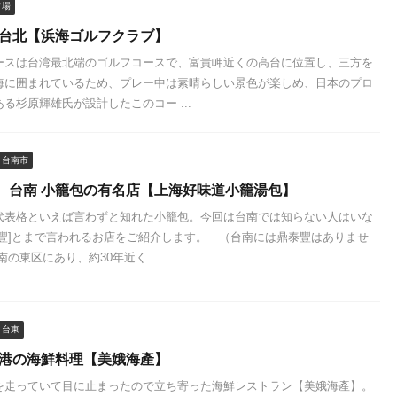
フ場
 台北【浜海ゴルフクラブ】
ースは台湾最北端のゴルフコースで、富貴岬近くの高台に位置し、三方を
海に囲まれているため、プレー中は素晴らしい景色が楽しめ、日本のプロ
る杉原輝雄氏が設計したこのコー ...
台南市
 台南 小籠包の有名店【上海好味道小籠湯包】
代表格といえば言わずと知れた小籠包。今回は台南では知らない人はいな
泰豐]とまで言われるお店をご紹介します。 （台南には鼎泰豐はありませ
の東区にあり、約30年近く ...
台東
漁港の海鮮料理【美娥海產】
を走っていて目に止まったので立ち寄った海鮮レストラン【美娥海產】。