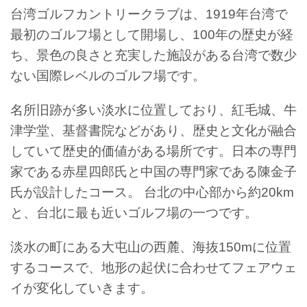
台湾ゴルフカントリークラブは、1919年台湾で
最初のゴルフ場として開場し、100年の歴史が経
ち、景色の良さと充実した施設がある台湾で数少
ない国際レベルのゴルフ場です。
名所旧跡が多い
淡水に位置しており、紅毛城、牛
津学堂、基督書院などがあり、歴史と文化が融合
していて歴史的価値がある場所です。
日本の専門
家である赤星四郎氏と中国の専門家である陳金子
氏が設計したコース。 台北の中心部から約20km
と、台北に最も近いゴルフ場の一つです。
淡水の町にある大屯山の西麓、海抜150mに位置
するコースで、地形の起伏に合わせてフェアウェ
イが変化していきます。