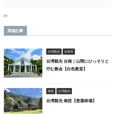
-
関連記事
台湾観光
台南市
台湾観光 台南｜山間にひっそりと
佇む教会【白色教堂】
南投
台湾観光
台湾観光 南投【恵蓀林場】