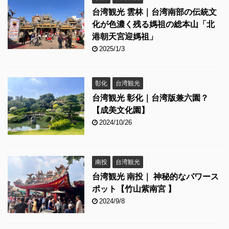
台湾観光 雲林｜台湾南部の伝統文
化が色濃く残る媽祖の総本山「北
港朝天宮迎媽祖」
2025/1/3
彰化
台湾観光
台湾観光 彰化｜台湾版兼六園？
【成美文化園】
2024/10/26
南投
台湾観光
台湾観光 南投｜ 神秘的なパワース
ポット【竹山紫南宮 】
2024/9/8