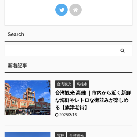
Search
新着記事
台湾観光
高雄市
台湾観光 高雄 ｜市内から近く新鮮
な海鮮やレトロな街並みが楽しめ
る【旗津老街】
2025/3/16
雲林
台湾観光