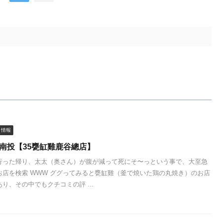
メ情報
 南投【35甕缸雞鹿谷總店】
行った帰り、太太（奥さん）が腹が減って死にそ〜っという事で、大至急
お店を検索 WWW ググってみると甕缸雞（釜で焼いた鶏の丸焼き）のお店
り、その中でもクチコミの評 ...