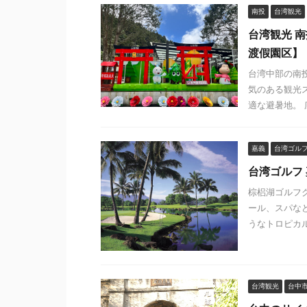
南投
台湾観光
台湾観光 
渡假園区】
台湾中部の南
気のある観光ス
適な避暑地。 
嘉義
台湾ゴル
台湾ゴルフ
棕梠湖ゴルフ
ール、スパな
うなトロピカル
台湾観光
台中