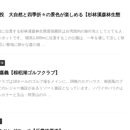
南投 大自然と四季折々の景色が楽しめる【杉林溪森林生態
投に位置する杉林溪森林生態渡假園区は台湾国内の旅行先としてとても人
ポットです。 標高1,600mに位置するこの公園は、一年を通して涼しく快
広い敷地に静かな森の遊 ...
フ場
 嘉義【棕梠湖ゴルフクラブ】
クラブは18ホールのゴルフ場をメインに、28棟のログハウス、南国風のプ
どのレジャー施設があるリゾート施設となっています。 ハワイやバリのよ
カラーと玉山・阿里山のロ ...
市