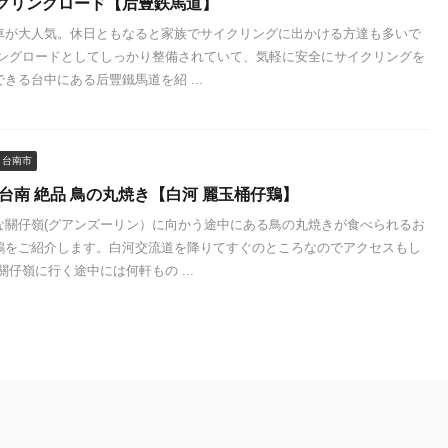
クリングロード【后豊鉄馬道】
車が大人気。休日ともなると家族でサイクリングに出かける方達も多いで
リングロードとしてしっかり整備されていて、気軽に安全にサイクリングを
きる台中にある后豐鐵馬道を紹 ...
台南市
台南 絶品 鳥の丸焼き【白河 麗玉桶仔鶏】
な關仔嶺(グアンズーリン）に向かう途中にある鳥の丸焼きが食べられるお
鶏をご紹介します。白河交流道を降りてすぐのところなのでアクセスもし
關仔嶺に行く途中には何軒もの ...