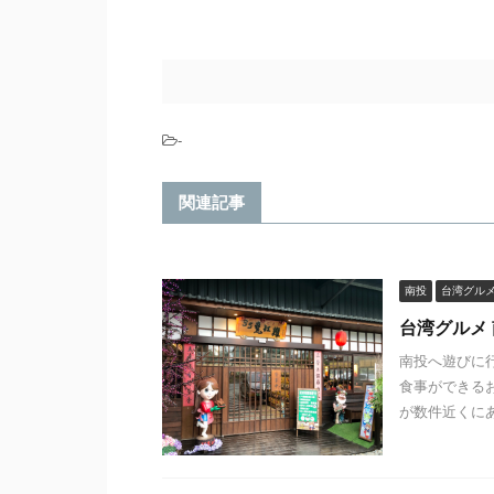
-
関連記事
南投
台湾グル
台湾グルメ
南投へ遊びに
食事ができる
が数件近くにあ