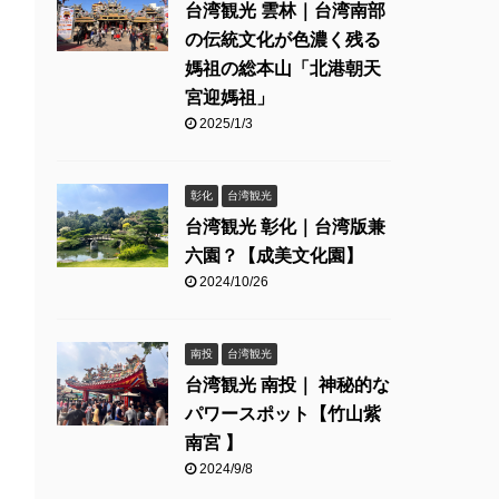
台湾観光 雲林｜台湾南部
の伝統文化が色濃く残る
媽祖の総本山「北港朝天
宮迎媽祖」
2025/1/3
彰化
台湾観光
台湾観光 彰化｜台湾版兼
六園？【成美文化園】
2024/10/26
南投
台湾観光
台湾観光 南投｜ 神秘的な
パワースポット【竹山紫
南宮 】
2024/9/8