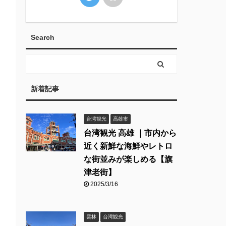
Search
新着記事
台湾観光
高雄市
台湾観光 高雄 ｜市内から
近く新鮮な海鮮やレトロ
な街並みが楽しめる【旗
津老街】
2025/3/16
雲林
台湾観光