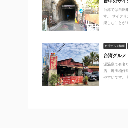
台中のサイ
台湾では自転
す。 サイク
楽しむことがで
台湾グルメ情報
台湾グルメ 
泥温泉で有名
店、麗玉桶仔
やすいです。 