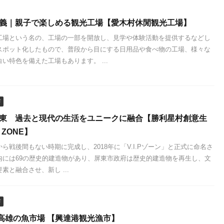
嘉義｜親子で楽しめる観光工場【愛木村休閒観光工場】
工場という名の、工場の一部を開放し、見学や体験活動を提供するなどし
スポット化したもので、普段から目にする日用品や食べ物の工場、様々な
い特色を備えた工場もあります。 ...
市
屏東 過去と現代の生活をユニークに融合【勝利星村創意生
P ZONE】
ら戦後間もない時期に完成し、2018年に「V.I.Pゾーン」と正式に命名さ
内には69の歴史的建造物があり、屏東市政府は歴史的建造物を再生し、文
素と融合させ、新し ...
市
高雄の魚市場 【興達港観光漁市】