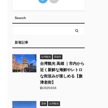
Search
新着記事
台湾観光
高雄市
台湾観光 高雄 ｜市内から
近く新鮮な海鮮やレトロ
な街並みが楽しめる【旗
津老街】
2025/3/16
雲林
台湾観光