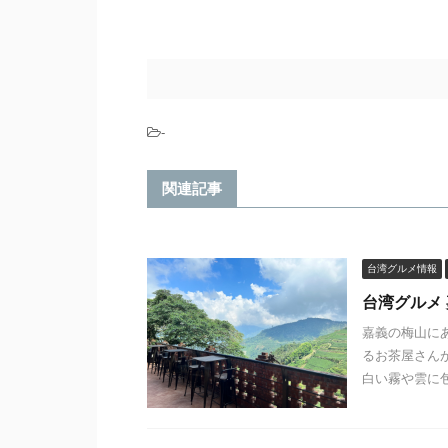
-
関連記事
台湾グルメ情報
台湾グルメ
嘉義の梅山に
るお茶屋さん
白い霧や雲に包