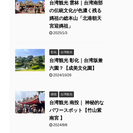
台湾観光 雲林｜台湾南部
の伝統文化が色濃く残る
媽祖の総本山「北港朝天
宮迎媽祖」
2025/1/3
彰化
台湾観光
台湾観光 彰化｜台湾版兼
六園？【成美文化園】
2024/10/26
南投
台湾観光
台湾観光 南投｜ 神秘的な
パワースポット【竹山紫
南宮 】
2024/9/8