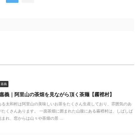
嘉義
 嘉義｜阿里山の茶畑を見ながら頂く茶麺【霧裡村】
ある太和村は阿里山の美味しいお茶をたくさん生産しており、雰囲気のあ
がたくさんあります。 一面茶畑に囲まれた山腹にある霧裡村は、しばしば
まれ、窓からは山々や茶畑の景 ...