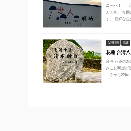
ニーハオ！ 
んです。 今
す。 新鮮な魚
台湾観光
花蓮
花蓮 台湾
台湾 花蓮の海
みこむ断崖が
ころから22km