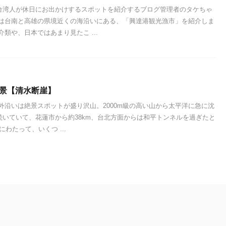
台湾人が休日にお出かけするスポットを紹介するブログ管理者のタケちゃ
回は台南と高雄の県境近くの海沿いにある、「興達港観光漁市」を紹介しま
介類や、日本ではあまり見たこ ...
八景【清水断崖】
外沿いは絶景スポットが盛り沢山。2000m級の高い山から太平洋に急に沈
続いていて、花蓮市から約38km、台北方面からは和平トンネルを過ぎたと
にわたって、いくつ ...