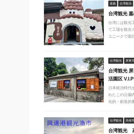
嘉義
台湾観光
台湾観光 
台湾には観光
て工場を観光
ユニークで面白
台湾観光
屏東
台湾観光 
活園区 V.I.
日本統治時代か
れたこの公園
化的・創造的要
台湾観光
高雄
台湾観光 