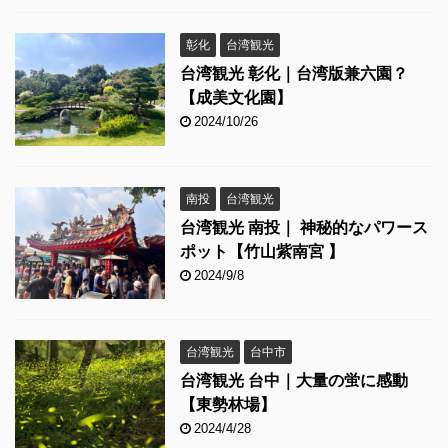
彰化
台湾観光
台湾観光 彰化｜台湾版兼六園？
【成美文化園】
2024/10/26
南投
台湾観光
台湾観光 南投｜ 神秘的なパワース
ポット【竹山紫南宮 】
2024/9/8
台湾観光
台中市
台湾観光 台中｜大量の蛍に感動
【東勢林場】
2024/4/28