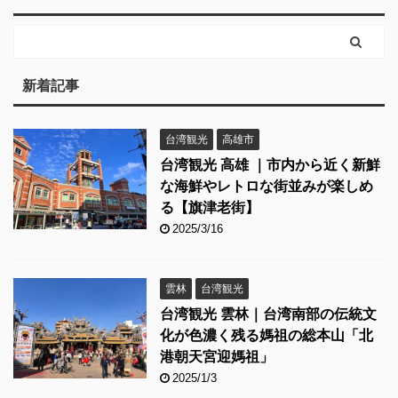
新着記事
台湾観光
高雄市
台湾観光 高雄 ｜市内から近く新鮮
な海鮮やレトロな街並みが楽しめ
る【旗津老街】
2025/3/16
雲林
台湾観光
台湾観光 雲林｜台湾南部の伝統文
化が色濃く残る媽祖の総本山「北
港朝天宮迎媽祖」
2025/1/3