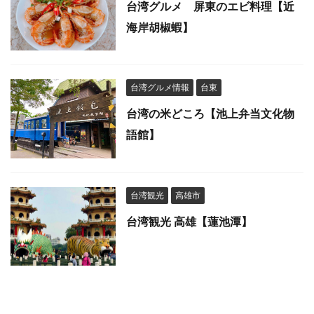
台湾グルメ 屏東のエビ料理【近
海岸胡椒蝦】
台湾グルメ情報
台東
台湾の米どころ【池上弁当文化物
語館】
台湾観光
高雄市
台湾観光 高雄【蓮池潭】