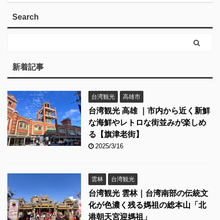
Search
新着記事
台湾観光
高雄市
台湾観光 高雄 ｜市内から近く新鮮
な海鮮やレトロな街並みが楽しめ
る【旗津老街】
2025/3/16
雲林
台湾観光
台湾観光 雲林｜台湾南部の伝統文
化が色濃く残る媽祖の総本山「北
港朝天宮迎媽祖」