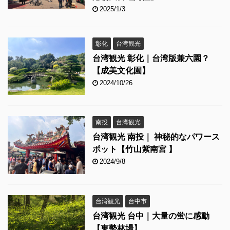
2025/1/3
彰化
台湾観光
台湾観光 彰化｜台湾版兼六園？
【成美文化園】
2024/10/26
南投
台湾観光
台湾観光 南投｜ 神秘的なパワース
ポット【竹山紫南宮 】
2024/9/8
台湾観光
台中市
台湾観光 台中｜大量の蛍に感動
【東勢林場】