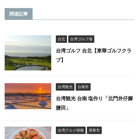
関連記事
台北
台湾ゴルフ場
台湾ゴルフ 台北【東華ゴルフクラ
ブ】
台湾観光
台南市
台湾観光 台南 塩作り「北門井仔腳
鹽田」
台湾グルメ情報
屏東市