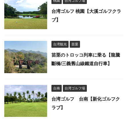
桃園
台湾ゴルフ場
台湾ゴルフ 桃園【大溪ゴルフクラ
ブ】
台湾観光
苗栗
苗栗のトロッコ列車に乗る【龍騰
斷橋/三義舊山線鐵道自行車】
台南
台湾ゴルフ場
台湾ゴルフ 台南【新化ゴルフク
ラブ】