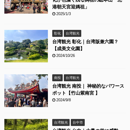
港朝天宮迎媽祖」
2025/1/3
彰化
台湾観光
台湾観光 彰化｜台湾版兼六園？
【成美文化園】
2024/10/26
南投
台湾観光
台湾観光 南投｜ 神秘的なパワース
ポット【竹山紫南宮 】
2024/9/8
台湾観光
台中市