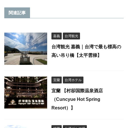
関連記事
嘉義
台湾観光
台湾観光 嘉義｜台湾で最も標高の
高い吊り橋【太平雲梯】
宜蘭
台湾ホテル
宜蘭 【村卻国際温泉酒店
（Cuncyue Hot Spring
Resort）】