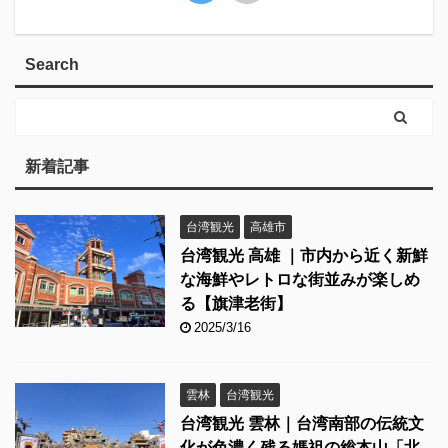
Search
新着記事
台湾観光
高雄市
台湾観光 高雄 ｜市内から近く新鮮
な海鮮やレトロな街並みが楽しめ
る【旗津老街】
2025/3/16
雲林
台湾観光
台湾観光 雲林｜台湾南部の伝統文
化が色濃く残る媽祖の総本山「北