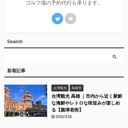
ゴルフ場の予約代行も承ります。
Search
新着記事
台湾観光
高雄市
台湾観光 高雄 ｜市内から近く新鮮
な海鮮やレトロな街並みが楽しめ
る【旗津老街】
2025/3/16