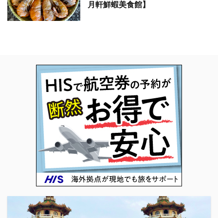
月軒鮮蝦美食館】