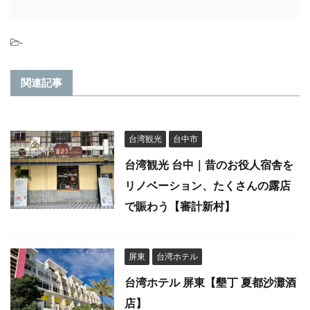
-
関連記事
台湾観光
台中市
台湾観光 台中｜昔のお役人宿舎を
リノベーション、たくさんの露店
で賑わう【審計新村】
屏東
台湾ホテル
台湾ホテル 屏東【墾丁 夏都沙灘酒
店】