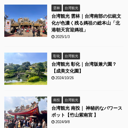
雲林
台湾観光
台湾観光 雲林｜台湾南部の伝統文
化が色濃く残る媽祖の総本山「北
港朝天宮迎媽祖」
2025/1/3
彰化
台湾観光
台湾観光 彰化｜台湾版兼六園？
【成美文化園】
2024/10/26
南投
台湾観光
台湾観光 南投｜ 神秘的なパワース
ポット【竹山紫南宮 】
2024/9/8