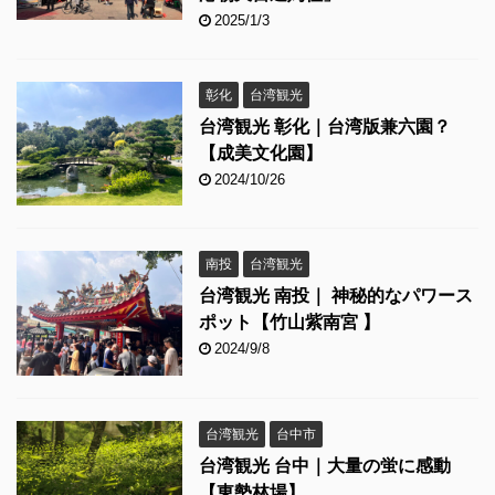
2025/1/3
彰化
台湾観光
台湾観光 彰化｜台湾版兼六園？
【成美文化園】
2024/10/26
南投
台湾観光
台湾観光 南投｜ 神秘的なパワース
ポット【竹山紫南宮 】
2024/9/8
台湾観光
台中市
台湾観光 台中｜大量の蛍に感動
【東勢林場】