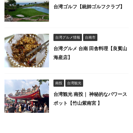
台湾ゴルフ【統帥ゴルフクラブ】
台湾グルメ情報
台南市
台湾グルメ 台南 田舎料理【良賓山
海産店】
南投
台湾観光
台湾観光 南投｜ 神秘的なパワース
ポット【竹山紫南宮 】