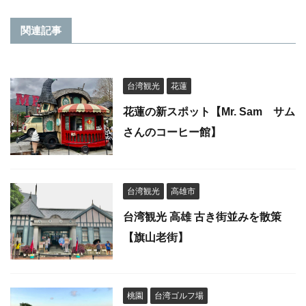
関連記事
台湾観光
花蓮
花蓮の新スポット【Mr. Sam サム
さんのコーヒー館】
台湾観光
高雄市
台湾観光 高雄 古き街並みを散策
【旗山老街】
桃園
台湾ゴルフ場