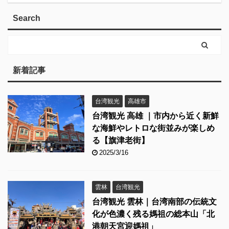
Search
新着記事
台湾観光
高雄市
台湾観光 高雄 ｜市内から近く新鮮
な海鮮やレトロな街並みが楽しめ
る【旗津老街】
2025/3/16
雲林
台湾観光
台湾観光 雲林｜台湾南部の伝統文
化が色濃く残る媽祖の総本山「北
港朝天宮迎媽祖」