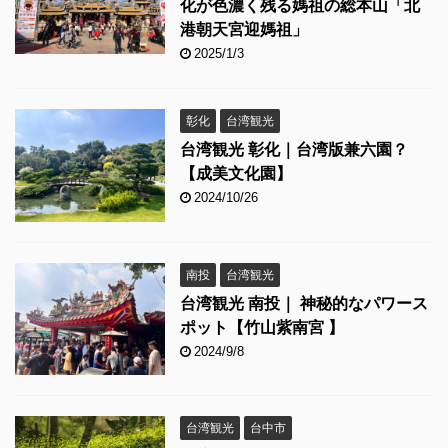
化が色濃く残る媽祖の総本山「北
港朝天宮迎媽祖」
2025/1/3
彰化
台湾観光
台湾観光 彰化｜台湾版兼六園？
【成美文化園】
2024/10/26
南投
台湾観光
台湾観光 南投｜ 神秘的なパワース
ポット【竹山紫南宮 】
2024/9/8
台湾観光
台中市