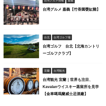
台湾グルメ情報
嘉義
台湾グルメ 嘉義【竹香園甕缸雞】
台北
台湾ゴルフ場
台湾ゴルフ 台北【北海カントリ
ーゴルフクラブ】
宜蘭
台湾観光
台湾観光 宜蘭｜世界も注目、
Kavalanウイスキー蒸留所を見学
【金車噶瑪蘭威士忌酒廠】