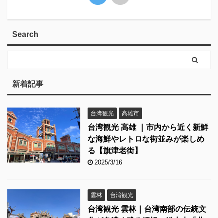
Search
新着記事
台湾観光
高雄市
台湾観光 高雄 ｜市内から近く新鮮
な海鮮やレトロな街並みが楽しめ
る【旗津老街】
2025/3/16
雲林
台湾観光
台湾観光 雲林｜台湾南部の伝統文