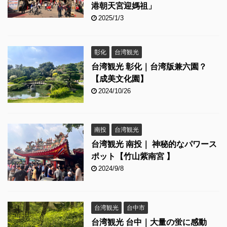
港朝天宮迎媽祖」
2025/1/3
彰化
台湾観光
台湾観光 彰化｜台湾版兼六園？
【成美文化園】
2024/10/26
南投
台湾観光
台湾観光 南投｜ 神秘的なパワース
ポット【竹山紫南宮 】
2024/9/8
台湾観光
台中市
台湾観光 台中｜大量の蛍に感動