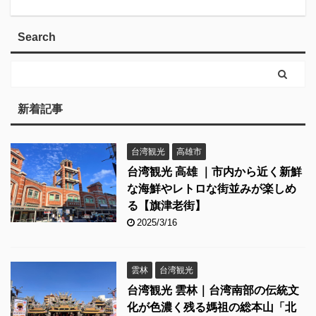
Search
新着記事
台湾観光
高雄市
台湾観光 高雄 ｜市内から近く新鮮
な海鮮やレトロな街並みが楽しめ
る【旗津老街】
2025/3/16
雲林
台湾観光
台湾観光 雲林｜台湾南部の伝統文
化が色濃く残る媽祖の総本山「北