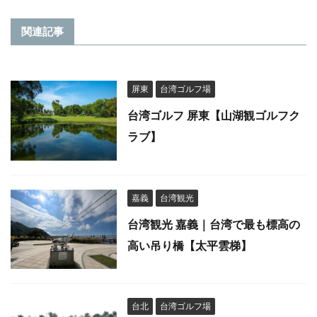
関連記事
屏東
台湾ゴルフ場
台湾ゴルフ 屏東【山湖観ゴルフク
ラブ】
嘉義
台湾観光
台湾観光 嘉義｜台湾で最も標高の
高い吊り橋【太平雲梯】
台北
台湾ゴルフ場