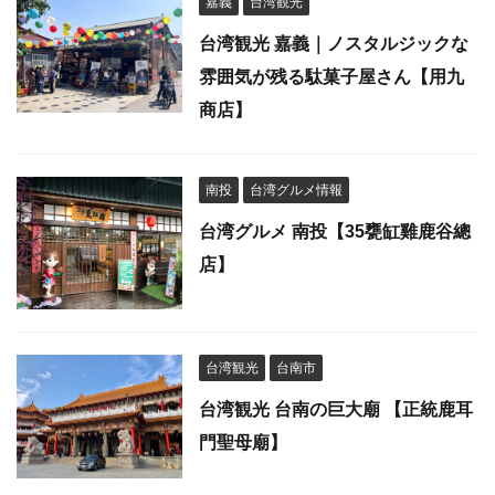
嘉義
台湾観光
台湾観光 嘉義｜ノスタルジックな
雰囲気が残る駄菓子屋さん【用九
商店】
南投
台湾グルメ情報
台湾グルメ 南投【35甕缸雞鹿谷總
店】
台湾観光
台南市
台湾観光 台南の巨大廟 【正統鹿耳
門聖母廟】