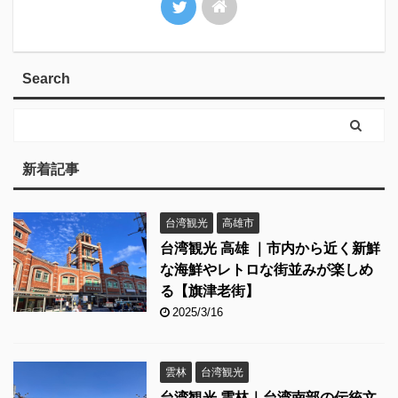
Search
新着記事
台湾観光
高雄市
台湾観光 高雄 ｜市内から近く新鮮
な海鮮やレトロな街並みが楽しめ
る【旗津老街】
2025/3/16
雲林
台湾観光
台湾観光 雲林｜台湾南部の伝統文