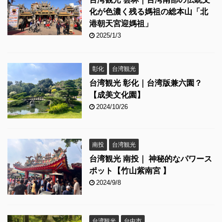
化が色濃く残る媽祖の総本山「北
港朝天宮迎媽祖」
2025/1/3
彰化
台湾観光
台湾観光 彰化｜台湾版兼六園？
【成美文化園】
2024/10/26
南投
台湾観光
台湾観光 南投｜ 神秘的なパワース
ポット【竹山紫南宮 】
2024/9/8
台湾観光
台中市