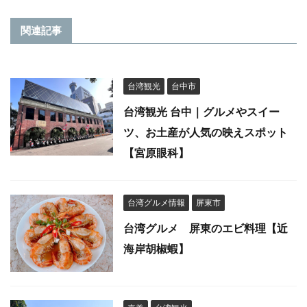
関連記事
台湾観光
台中市
台湾観光 台中｜グルメやスイー
ツ、お土産が人気の映えスポット
【宮原眼科】
台湾グルメ情報
屏東市
台湾グルメ 屏東のエビ料理【近
海岸胡椒蝦】