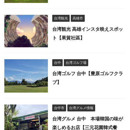
台湾観光
高雄市
台湾観光 高雄インスタ映えスポッ
ト【果貿社區】
台中
台湾ゴルフ場
台湾ゴルフ 台中【豊原ゴルフクラ
ブ】
台中市
台湾グルメ情報
台湾グルメ 台中 本場韓国の味が
楽しめるお店【三元花園韓式餐