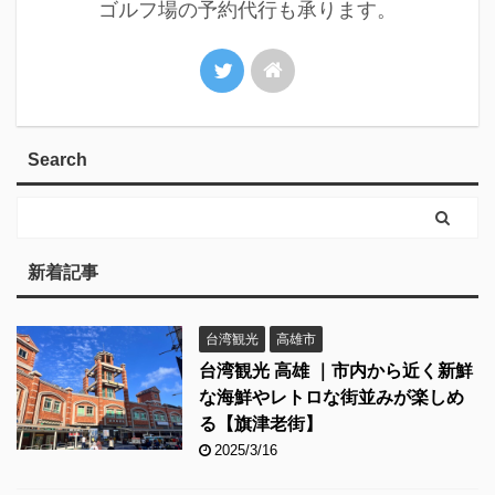
ゴルフ場の予約代行も承ります。
Search
新着記事
台湾観光
高雄市
台湾観光 高雄 ｜市内から近く新鮮
な海鮮やレトロな街並みが楽しめ
る【旗津老街】
2025/3/16