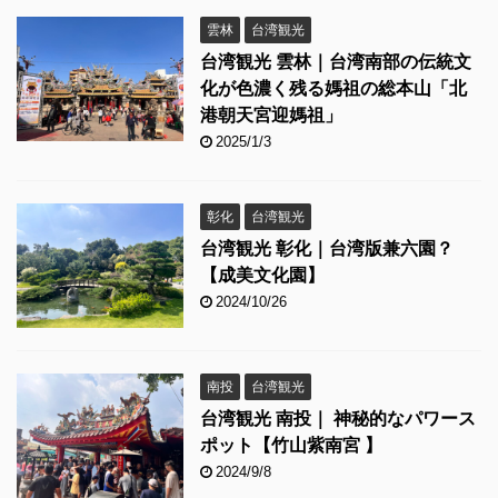
雲林
台湾観光
台湾観光 雲林｜台湾南部の伝統文
化が色濃く残る媽祖の総本山「北
港朝天宮迎媽祖」
2025/1/3
彰化
台湾観光
台湾観光 彰化｜台湾版兼六園？
【成美文化園】
2024/10/26
南投
台湾観光
台湾観光 南投｜ 神秘的なパワース
ポット【竹山紫南宮 】
2024/9/8