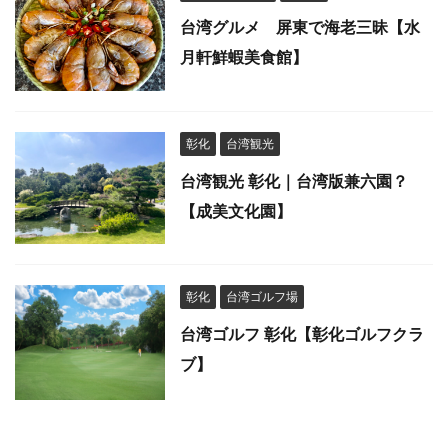
台湾グルメ 屏東で海老三昧【水
月軒鮮蝦美食館】
彰化
台湾観光
台湾観光 彰化｜台湾版兼六園？
【成美文化園】
彰化
台湾ゴルフ場
台湾ゴルフ 彰化【彰化ゴルフクラ
ブ】