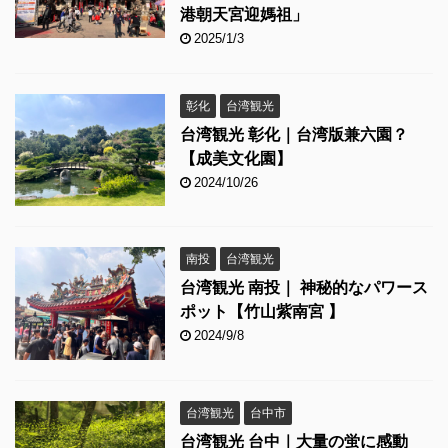
港朝天宮迎媽祖」
2025/1/3
彰化
台湾観光
台湾観光 彰化｜台湾版兼六園？
【成美文化園】
2024/10/26
南投
台湾観光
台湾観光 南投｜ 神秘的なパワース
ポット【竹山紫南宮 】
2024/9/8
台湾観光
台中市
台湾観光 台中｜大量の蛍に感動