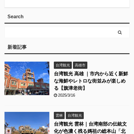
Search
新着記事
台湾観光
高雄市
台湾観光 高雄 ｜市内から近く新鮮
な海鮮やレトロな街並みが楽しめ
る【旗津老街】
2025/3/16
雲林
台湾観光
台湾観光 雲林｜台湾南部の伝統文
化が色濃く残る媽祖の総本山「北