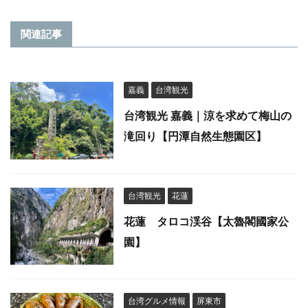
関連記事
嘉義
台湾観光
台湾観光 嘉義｜涼を求めて梅山の
滝回り【円潭自然生態園区】
台湾観光
花蓮
花蓮 タロコ渓谷【太魯閣國家公
園】
台湾グルメ情報
屏東市