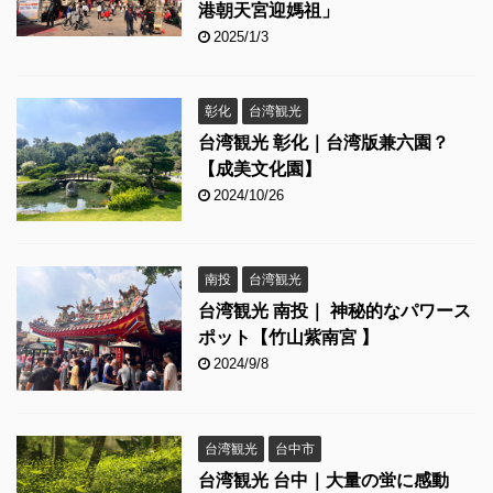
港朝天宮迎媽祖」
2025/1/3
彰化
台湾観光
台湾観光 彰化｜台湾版兼六園？
【成美文化園】
2024/10/26
南投
台湾観光
台湾観光 南投｜ 神秘的なパワース
ポット【竹山紫南宮 】
2024/9/8
台湾観光
台中市
台湾観光 台中｜大量の蛍に感動