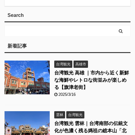
Search
新着記事
台湾観光
高雄市
台湾観光 高雄 ｜市内から近く新鮮
な海鮮やレトロな街並みが楽しめ
る【旗津老街】
2025/3/16
雲林
台湾観光
台湾観光 雲林｜台湾南部の伝統文
化が色濃く残る媽祖の総本山「北