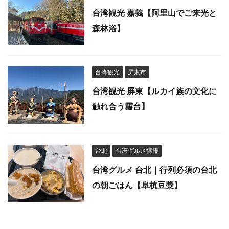
台湾観光 嘉義【阿里山でご来光と
森林浴】
台湾観光
屏東市
台湾観光 屏東【ルカイ族の文化に
触れ合う霧台】
台北
台湾グルメ情報
台湾グルメ 台北｜行列必須の台北
の朝ごはん【阜杭豆漿】