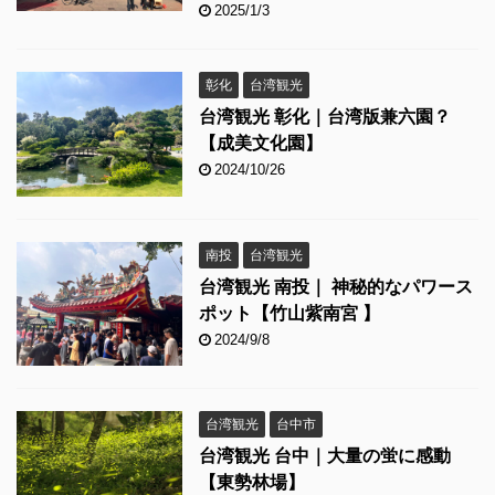
2025/1/3
彰化
台湾観光
台湾観光 彰化｜台湾版兼六園？
【成美文化園】
2024/10/26
南投
台湾観光
台湾観光 南投｜ 神秘的なパワース
ポット【竹山紫南宮 】
2024/9/8
台湾観光
台中市
台湾観光 台中｜大量の蛍に感動
【東勢林場】