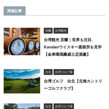
関連記事
宜蘭
台湾観光
台湾観光 宜蘭｜世界も注目、
Kavalanウイスキー蒸留所を見学
【金車噶瑪蘭威士忌酒廠】
台北
台湾ゴルフ場
台湾ゴルフ 台北【北海カントリ
ーゴルフクラブ】
台北
台湾ゴルフ場