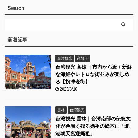
Search
新着記事
台湾観光
高雄市
台湾観光 高雄 ｜市内から近く新鮮
な海鮮やレトロな街並みが楽しめ
る【旗津老街】
2025/3/16
雲林
台湾観光
台湾観光 雲林｜台湾南部の伝統文
化が色濃く残る媽祖の総本山「北
港朝天宮迎媽祖」