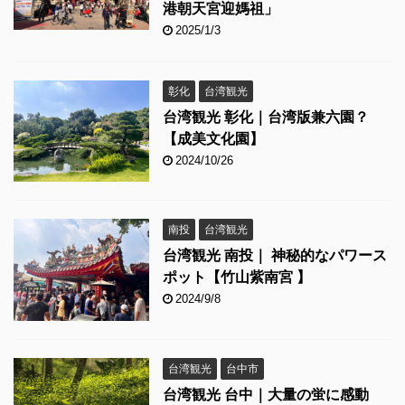
港朝天宮迎媽祖」
2025/1/3
彰化
台湾観光
台湾観光 彰化｜台湾版兼六園？
【成美文化園】
2024/10/26
南投
台湾観光
台湾観光 南投｜ 神秘的なパワース
ポット【竹山紫南宮 】
2024/9/8
台湾観光
台中市
台湾観光 台中｜大量の蛍に感動