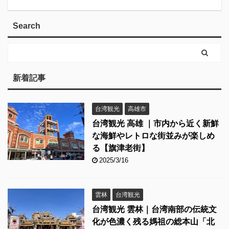
Search
新着記事
台湾観光
高雄市
台湾観光 高雄 ｜市内から近く新鮮
な海鮮やレトロな街並みが楽しめ
る【旗津老街】
2025/3/16
雲林
台湾観光
台湾観光 雲林｜台湾南部の伝統文
化が色濃く残る媽祖の総本山「北