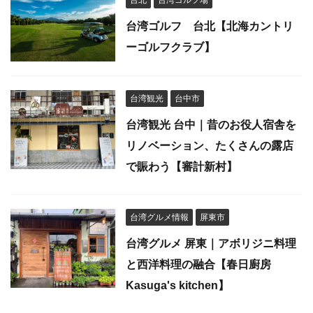
台北
台湾ゴルフ場
台湾ゴルフ 台北【北海カントリ
ーゴルフクラブ】
台湾観光
台中市
台湾観光 台中｜昔のお役人宿舎を
リノベーション、たくさんの露店
で賑わう【審計新村】
台湾グルメ情報
屏東市
台湾グルメ 屏東｜アボリジニ料理
と西洋料理の融合【春日廚房
Kasuga's kitchen】