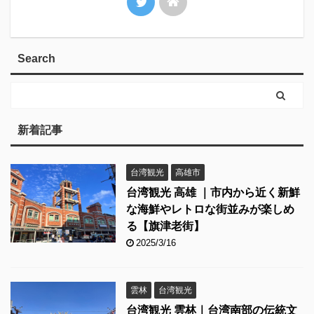
Search
新着記事
台湾観光
高雄市
台湾観光 高雄 ｜市内から近く新鮮
な海鮮やレトロな街並みが楽しめ
る【旗津老街】
2025/3/16
雲林
台湾観光
台湾観光 雲林｜台湾南部の伝統文