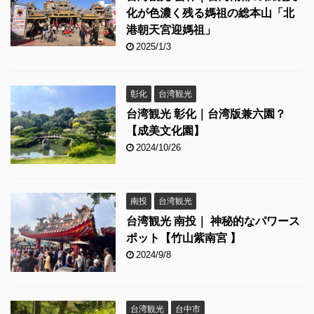
化が色濃く残る媽祖の総本山「北
港朝天宮迎媽祖」
2025/1/3
彰化
台湾観光
台湾観光 彰化｜台湾版兼六園？
【成美文化園】
2024/10/26
南投
台湾観光
台湾観光 南投｜ 神秘的なパワース
ポット【竹山紫南宮 】
2024/9/8
台湾観光
台中市