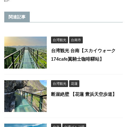
-
関連記事
台湾観光
台南市
台湾観光 台南【スカイウォーク
174cafe翼騎士咖啡驛站】
台湾観光
花蓮
断崖絶壁 【花蓮 豊浜天空歩道】