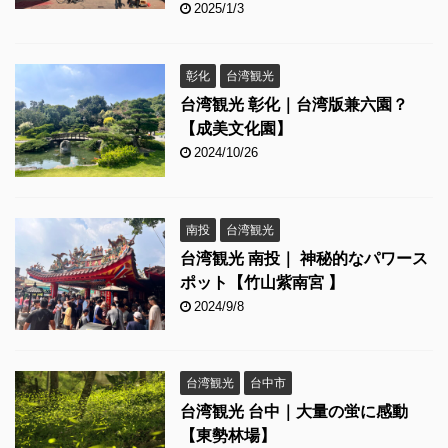
2025/1/3
彰化
台湾観光
台湾観光 彰化｜台湾版兼六園？
【成美文化園】
2024/10/26
南投
台湾観光
台湾観光 南投｜ 神秘的なパワース
ポット【竹山紫南宮 】
2024/9/8
台湾観光
台中市
台湾観光 台中｜大量の蛍に感動
【東勢林場】