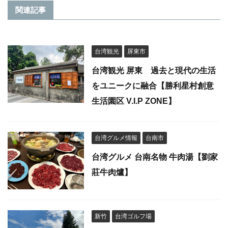
関連記事
台湾観光
屏東市
台湾観光 屏東 過去と現代の生活
をユニークに融合【勝利星村創意
生活園区 V.I.P ZONE】
台湾グルメ情報
台南市
台湾グルメ 台南名物 牛肉湯【劉家
莊牛肉爐】
新竹
台湾ゴルフ場