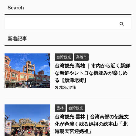
Search
新着記事
台湾観光
高雄市
台湾観光 高雄 ｜市内から近く新鮮
な海鮮やレトロな街並みが楽しめ
る【旗津老街】
2025/3/16
雲林
台湾観光
台湾観光 雲林｜台湾南部の伝統文
化が色濃く残る媽祖の総本山「北
港朝天宮迎媽祖」