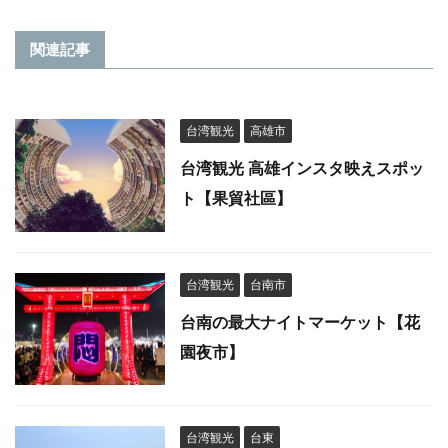
関連記事
台湾観光
高雄市
台湾観光 高雄インスタ映えスポッ
ト【果貿社區】
台湾観光
台南市
台南の最大ナイトマーケット【花
園夜市】
台湾観光
台東