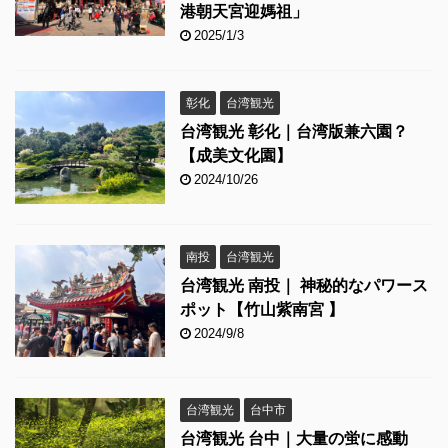
港朝天宮迎媽祖」
2025/1/3
彰化
台湾観光
台湾観光 彰化｜台湾版兼六園？
【成美文化園】
2024/10/26
南投
台湾観光
台湾観光 南投｜ 神秘的なパワース
ポット【竹山紫南宮 】
2024/9/8
台湾観光
台中市
台湾観光 台中｜大量の蛍に感動