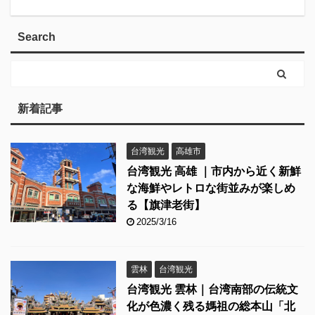
Search
新着記事
台湾観光
高雄市
台湾観光 高雄 ｜市内から近く新鮮
な海鮮やレトロな街並みが楽しめ
る【旗津老街】
2025/3/16
雲林
台湾観光
台湾観光 雲林｜台湾南部の伝統文
化が色濃く残る媽祖の総本山「北