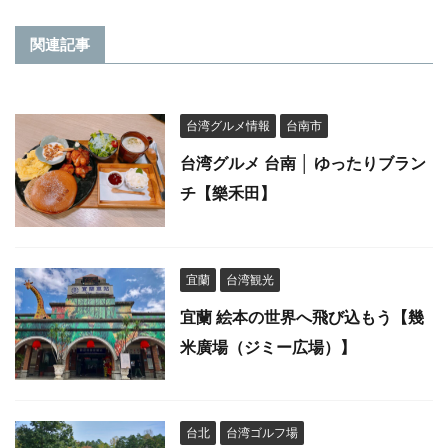
関連記事
台湾グルメ情報
台南市
台湾グルメ 台南 │ ゆったりブラン
チ【樂禾田】
宜蘭
台湾観光
宜蘭 絵本の世界へ飛び込もう【幾
米廣場（ジミー広場）】
台北
台湾ゴルフ場