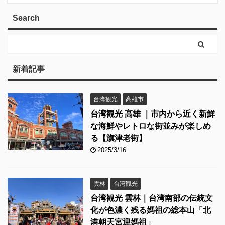
Search
新着記事
台湾観光
高雄市
台湾観光 高雄 ｜市内から近く新鮮
な海鮮やレトロな街並みが楽しめ
る【旗津老街】
2025/3/16
雲林
台湾観光
台湾観光 雲林｜台湾南部の伝統文
化が色濃く残る媽祖の総本山「北
港朝天宮迎媽祖」