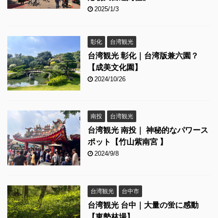
2025/1/3
彰化
台湾観光
台湾観光 彰化｜台湾版兼六園？
【成美文化園】
2024/10/26
南投
台湾観光
台湾観光 南投｜ 神秘的なパワース
ポット【竹山紫南宮 】
2024/9/8
台湾観光
台中市
台湾観光 台中｜大量の蛍に感動
【東勢林場】