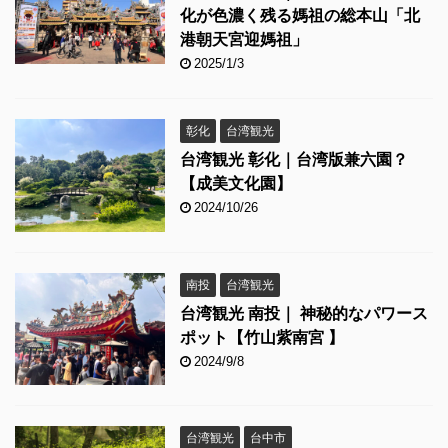
化が色濃く残る媽祖の総本山「北
港朝天宮迎媽祖」
2025/1/3
彰化
台湾観光
台湾観光 彰化｜台湾版兼六園？
【成美文化園】
2024/10/26
南投
台湾観光
台湾観光 南投｜ 神秘的なパワース
ポット【竹山紫南宮 】
2024/9/8
台湾観光
台中市