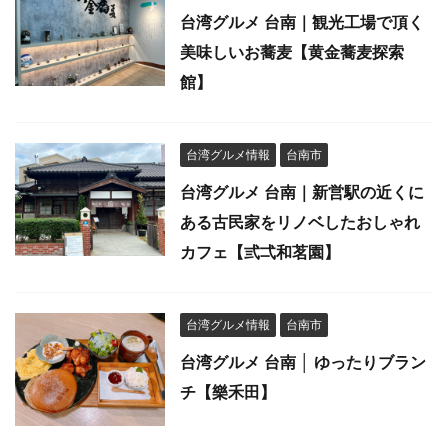
台湾グルメ 台南｜観光工場で頂く
美味しいお蕎麦【黄金蕎麦探索
館】
台湾グルメ情報
台南市
台湾グルメ 台南｜新営駅の近くに
ある古民家をリノベしたおしゃれ
カフェ【弎弌和茗園】
台湾グルメ情報
台南市
台湾グルメ 台南 │ ゆったりブラン
チ【樂禾田】