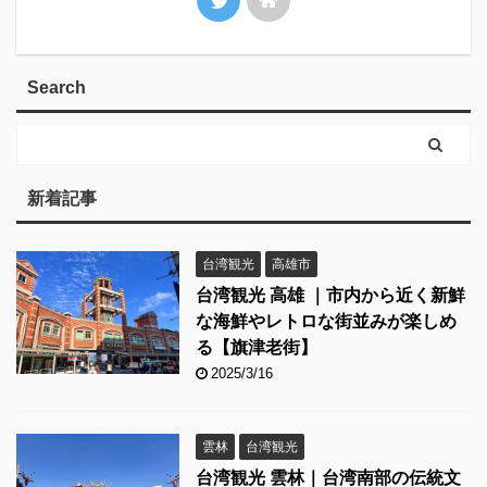
Search
新着記事
台湾観光
高雄市
台湾観光 高雄 ｜市内から近く新鮮
な海鮮やレトロな街並みが楽しめ
る【旗津老街】
2025/3/16
雲林
台湾観光
台湾観光 雲林｜台湾南部の伝統文