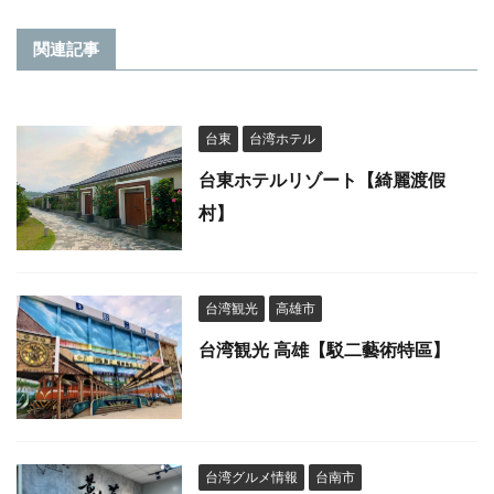
関連記事
台東
台湾ホテル
台東ホテルリゾート【綺麗渡假
村】
台湾観光
高雄市
台湾観光 高雄【駁二藝術特區】
台湾グルメ情報
台南市