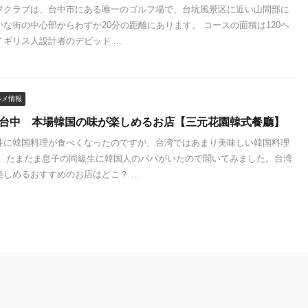
フクラブは、台中市にある唯一のゴルフ場で、台坑風景区に近い山間部に
な街の中心部からわずか20分の距離にあります。 コースの面積は120ヘ
ギリス人設計者のデビッド ...
ルメ情報
 台中 本場韓国の味が楽しめるお店【三元花園韓式餐廳】
性に韓国料理が食べくなったのですが、台湾ではあまり美味しい韓国料理
。 たまたま息子の同級生に韓国人のパパがいたので聞いてみました。台湾
しめるおすすめのお店はどこ？ ...