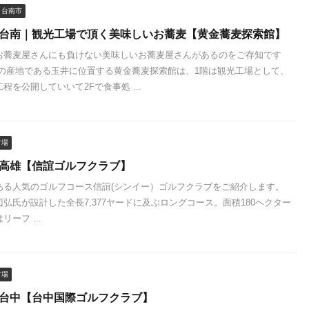
台南市
 台南｜観光工場で頂く美味しいお蕎麦【黄金蕎麦探索館】
お蕎麦屋さんにも負けない美味しいお蕎麦屋さんがあるのをご存知です
ーの産地である玉井に位置する黄金蕎麦探索館は、1階は観光工場として、
程を公開していいて2Fで食事処 ...
フ場
 高雄【信誼ゴルフクラブ】
ある人気のゴルフコース信誼(シンイー）ゴルフクラブをご紹介します。
弘氏が設計した全長7,377ヤードに及ぶロングコース。面積180ヘクター
ーフ ...
フ場
 台中【台中国際ゴルフクラブ】