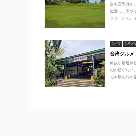
台中国際ゴル
位置し、賑やか
クタールで、イ
台中市
台湾グ
台湾グルメ
何故か最近無
のお店がない
で本場の味が楽