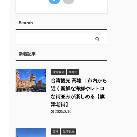
Search
新着記事
台湾観光
高雄市
台湾観光 高雄 ｜市内から
近く新鮮な海鮮やレトロ
な街並みが楽しめる【旗
津老街】
2025/3/16
雲林
台湾観光