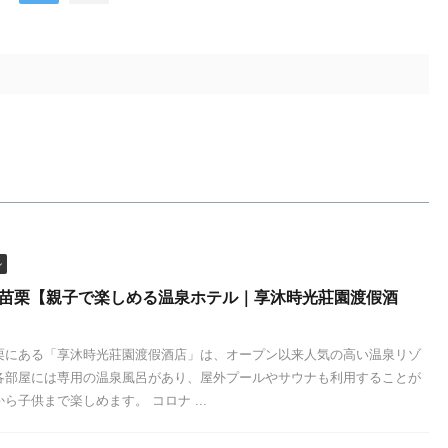
ル
 苗栗【親子で楽しめる温泉ホテル｜享沐時光莊園渡假酒
栗にある「享沐時光莊園渡假酒店」は、オープン以来人気の高い温泉リゾ
各部屋には専用の温泉風呂があり、屋外プールやサウナも利用することが
ら子供まで楽しめます。 コロナ ...