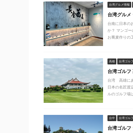
台湾グルメ情報
台湾グルメ
台南に日本の
か？ マンゴ
お蕎麦作りの工
高雄
台湾ゴル
台湾ゴルフ
台湾 高雄に
日本の名匠渡辺
ルのゴルフ場はリ
台中
台湾ゴル
台湾ゴルフ