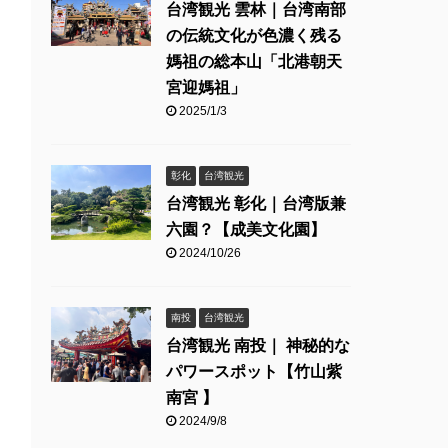
台湾観光 雲林｜台湾南部
の伝統文化が色濃く残る
媽祖の総本山「北港朝天
宮迎媽祖」
2025/1/3
彰化
台湾観光
台湾観光 彰化｜台湾版兼
六園？【成美文化園】
2024/10/26
南投
台湾観光
台湾観光 南投｜ 神秘的な
パワースポット【竹山紫
南宮 】
2024/9/8