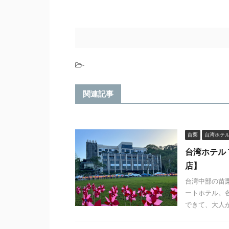
-
関連記事
苗栗
台湾ホテ
台湾ホテル
店】
台湾中部の苗
ートホテル。
できて、大人か