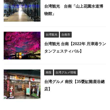
台湾観光 台南「山上花園水道博
物館」
台湾観光
台南市
台湾観光 台南【2022年 月津港ラン
タンフェスティバル】
南投
台湾グルメ情報
台湾グルメ 南投【35甕缸雞鹿谷總
店】