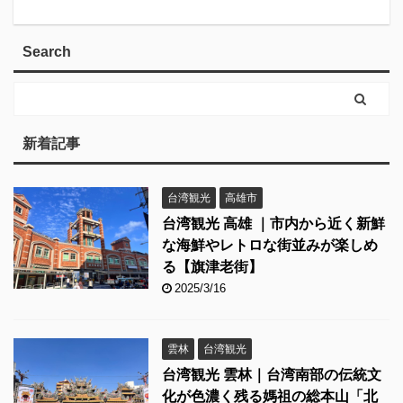
Search
新着記事
台湾観光
高雄市
台湾観光 高雄 ｜市内から近く新鮮
な海鮮やレトロな街並みが楽しめ
る【旗津老街】
2025/3/16
雲林
台湾観光
台湾観光 雲林｜台湾南部の伝統文
化が色濃く残る媽祖の総本山「北