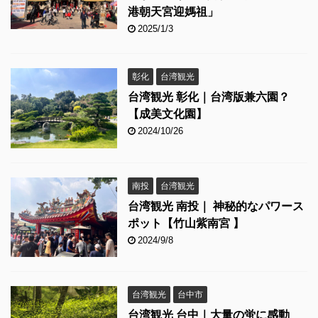
港朝天宮迎媽祖」
2025/1/3
彰化
台湾観光
台湾観光 彰化｜台湾版兼六園？
【成美文化園】
2024/10/26
南投
台湾観光
台湾観光 南投｜ 神秘的なパワース
ポット【竹山紫南宮 】
2024/9/8
台湾観光
台中市
台湾観光 台中｜大量の蛍に感動