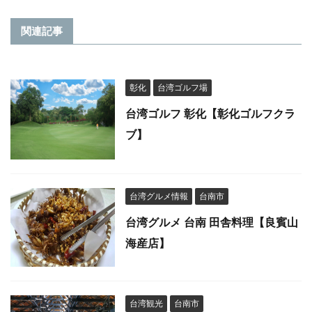
関連記事
彰化
台湾ゴルフ場
台湾ゴルフ 彰化【彰化ゴルフクラ
ブ】
台湾グルメ情報
台南市
台湾グルメ 台南 田舎料理【良賓山
海産店】
台湾観光
台南市