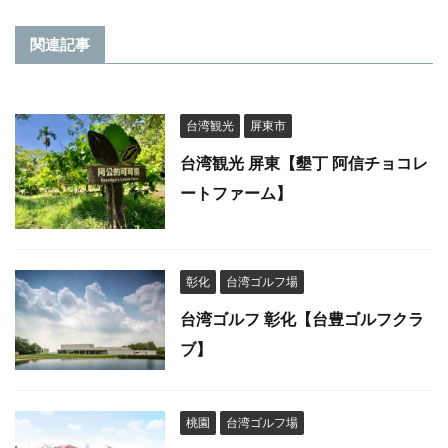
関連記事
台湾観光
屏東市
台湾観光 屏東【墾丁 阿信チョコレ
ートファーム】
彰化
台湾ゴルフ場
台湾ゴルフ 彰化【台豊ゴルフクラ
ブ】
桃園
台湾ゴルフ場