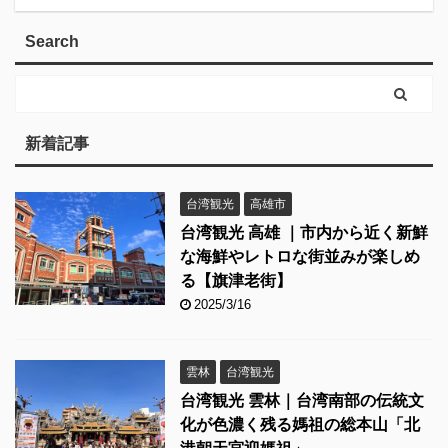
Search
新着記事
台湾観光
高雄市
台湾観光 高雄 ｜市内から近く新鮮
な海鮮やレトロな街並みが楽しめ
る【旗津老街】
2025/3/16
雲林
台湾観光
台湾観光 雲林｜台湾南部の伝統文
化が色濃く残る媽祖の総本山「北