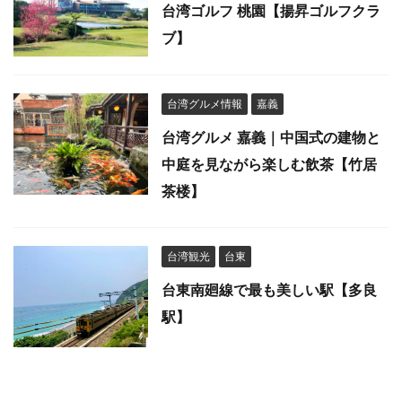
台湾ゴルフ 桃園【揚昇ゴルフクラ
ブ】
台湾グルメ情報
嘉義
台湾グルメ 嘉義｜中国式の建物と
中庭を見ながら楽しむ飲茶【竹居
茶楼】
台湾観光
台東
台東南廻線で最も美しい駅【多良
駅】