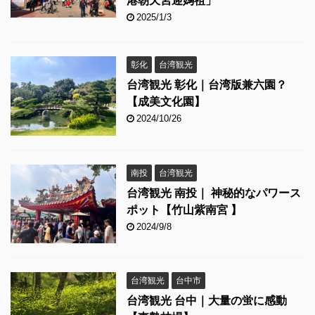
港朝天宮迎媽祖」
2025/1/3
彰化
台湾観光
台湾観光 彰化｜台湾版兼六園？
【成美文化園】
2024/10/26
南投
台湾観光
台湾観光 南投｜ 神秘的なパワース
ポット【竹山紫南宮 】
2024/9/8
台湾観光
台中市
台湾観光 台中｜大量の蛍に感動