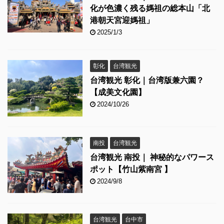
化が色濃く残る媽祖の総本山「北
港朝天宮迎媽祖」
2025/1/3
彰化
台湾観光
台湾観光 彰化｜台湾版兼六園？
【成美文化園】
2024/10/26
南投
台湾観光
台湾観光 南投｜ 神秘的なパワース
ポット【竹山紫南宮 】
2024/9/8
台湾観光
台中市