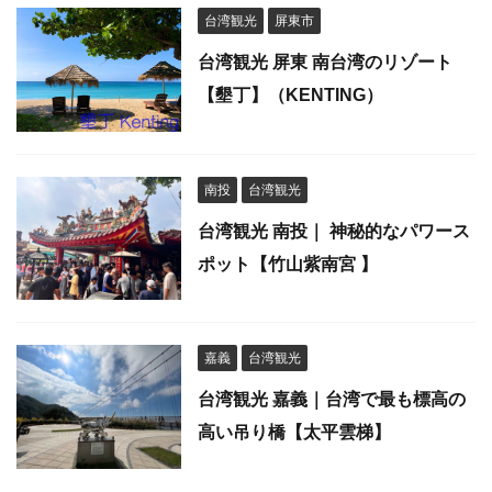
台湾観光
屏東市
台湾観光 屏東 南台湾のリゾート
【墾丁】（KENTING）
南投
台湾観光
台湾観光 南投｜ 神秘的なパワース
ポット【竹山紫南宮 】
嘉義
台湾観光
台湾観光 嘉義｜台湾で最も標高の
高い吊り橋【太平雲梯】