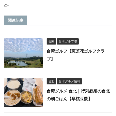
-
関連記事
台南
台湾ゴルフ場
台湾ゴルフ【斑芝花ゴルフクラ
ブ】
台北
台湾グルメ情報
台湾グルメ 台北｜行列必須の台北
の朝ごはん【阜杭豆漿】