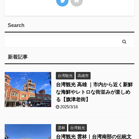
Search
新着記事
台湾観光
高雄市
台湾観光 高雄 ｜市内から近く新鮮
な海鮮やレトロな街並みが楽しめ
る【旗津老街】
2025/3/16
雲林
台湾観光
台湾観光 雲林｜台湾南部の伝統文